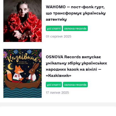
WAHOMO — пост‑фолк гурт,
що трансформує українську
автентику
усі статті
osnova records
01 серпня 2025
OSNOVA Records випускає
унікальну збірку українських
народних казок на вінілі —
«Казківник»
усі статті
osnova records
17 липня 2025