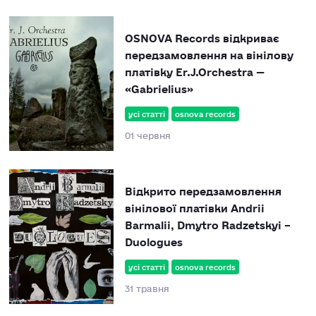
OSNOVA Records відкриває
передзамовлення на вінілову
платівку Er.J.Orchestra —
«Gabrielius»
усі статті
osnova records
01 червня
Відкрито передзамовлення
вінілової платівки Andrii
Barmalii, Dmytro Radzetskyi –
Duologues
усі статті
osnova records
31 травня