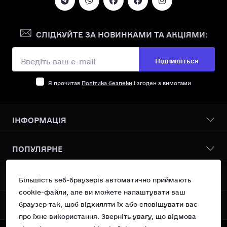
СЛІДКУЙТЕ ЗА НОВИНКАМИ ТА АКЦІЯМИ:
Підпишіться
Я прочитав
Політика безпеки
і згоден з вимогами
ІНФОРМАЦІЯ
Бонусна програма
ПОПУЛЯРНЕ
Про нас
Доставка І оплата
Всі товари
КОНТАКТИ ТА АДРЕСА
Політика безпеки
Більшість веб-браузерів автоматично приймають
Vanilin Records Service
Умови згоди
cookie-файли, але ви можете налаштувати ваш
Сучасний поп
Україна, м.Київ вул. Рейтарська 31/16 оф 10
Повернення
браузер так, щоб відхиляти їх або сповіщувати вас
МЕСЕНДЖЕРИ
OSNOVA Records
Контакти
про їхнє використання. Зверніть увагу, що відмова
support@vanilin-records.com
Telegram