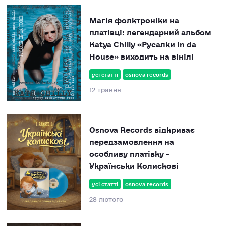
Магія фолктроніки на
платівці: легендарний альбом
Katya Chilly «Русалки in da
House» виходить на вінілі
усі статті
osnova records
12 травня
Osnova Records відкриває
передзамовлення на
особливу платівку -
Українськи Колискові
усі статті
osnova records
28 лютого