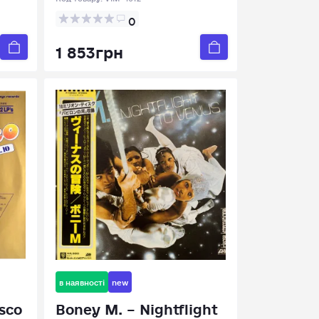
0
1 853грн
в наявності
new
isco
Boney M. – Nightflight