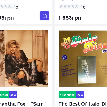
0
0
53грн
1 853грн
вності
new
в наявності
new
antha Fox – "Sam"
The Best Of Italo-D