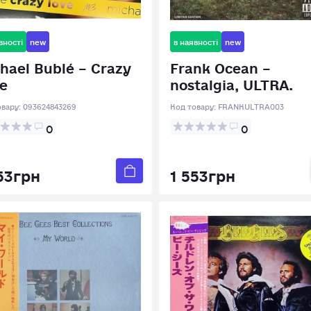
вності
new
в наявності
new
hael Bublé – Crazy
Frank Ocean –
e
nostalgia, ULTRA.
овару:
093624843269
Код товару:
FRANKULTRA003
0
0
53грн
1 553грн