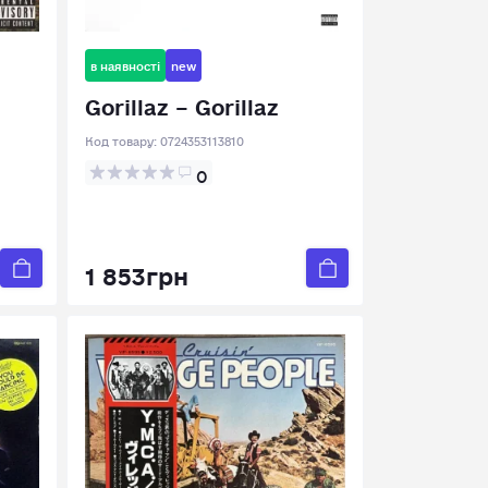
в наявності
new
Gorillaz – Gorillaz
Код товару:
0724353113810
0
1 853грн