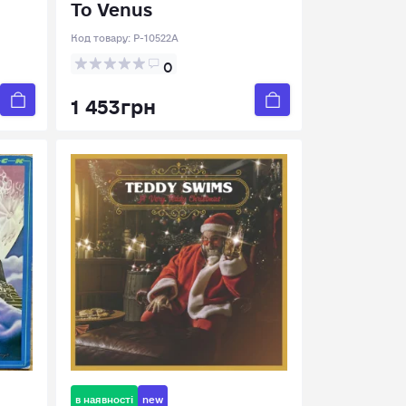
To Venus
Код товару:
P-10522A
0
1 453грн
в наявності
new