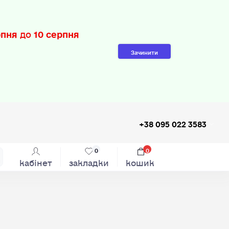
рпня
до
10 серпня
Зачинити
+38 095 022 3583
0
0
кабінет
закладки
кошик