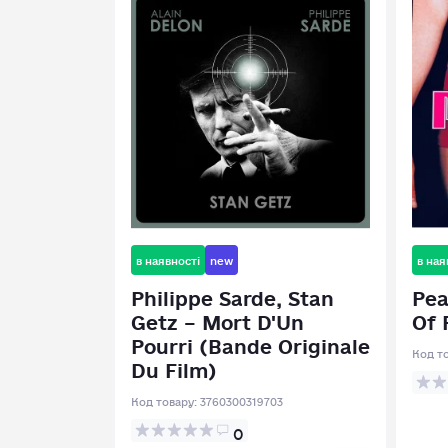
в наявності
new
в ная
Philippe Sarde, Stan
Pea
Getz – Mort D'Un
Of 
Pourri (Bande Originale
Код т
Du Film)
Код товару:
3760300319703
0