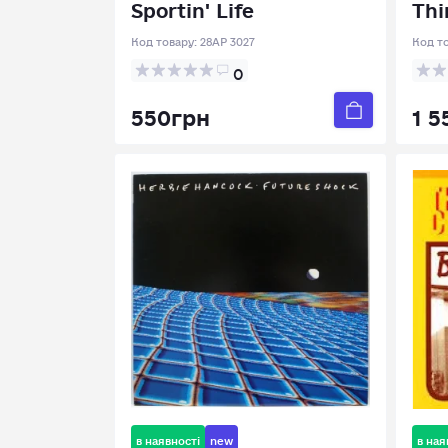
Sportin' Life
Thi
Код товару:
28AP 3027
Код т
0
550грн
1 5
в наявності
new
в ная