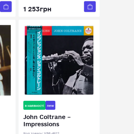
1 253грн
в наявності
new
John Coltrane –
Impressions
Код товару:
VIM-4612