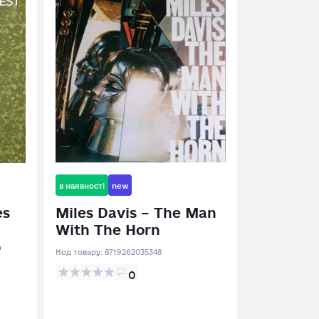
в наявності
new
es
Miles Davis – The Man
With The Horn
o
Код товару:
8719262035348
0