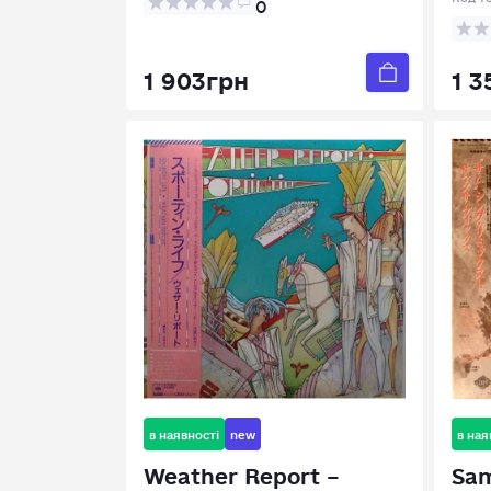
0
1 903грн
1 3
в наявності
new
в ная
Weather Report –
Sam