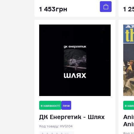
1 453грн
1 2
в наявності
new
в ная
ДК Енергетик - Шлях
Ani
Ani
Код товару:
HVG104
Код т