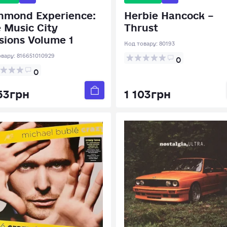
hmond Experience:
Herbie Hancock –
 Music City
Thrust
sions Volume 1
Код товару:
80193
овару:
816651010929
0
0
53грн
1 103грн