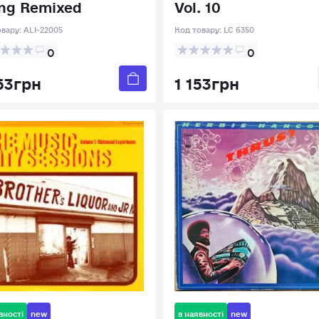
ng Remixed
Vol. 10
овару:
ALI-22005
Код товару:
LC 6350
0
0
53грн
1 153грн
вності
new
в наявності
new