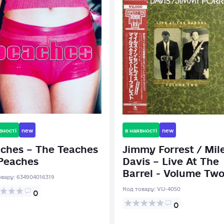
вності
new
в наявності
new
ches – The Teaches
Jimmy Forrest / Mil
Peaches
Davis – Live At The
Barrel - Volume Tw
овару:
634904016319
Код товару:
VIJ-4050
0
0