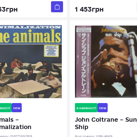
53грн
1 453грн
вності
new
в наявності
new
mals –
John Coltrane – Sun
malization
Ship
овару:
018771997818
Код товару:
VIM-4669