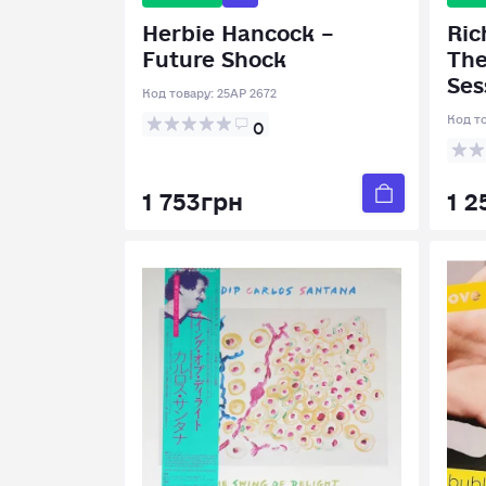
Herbie Hancock –
Ric
Future Shock
The
Ses
Код товару:
25AP 2672
Код т
0
1 753грн
1 2