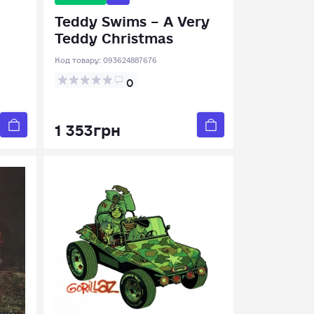
Teddy Swims – A Very
Teddy Christmas
Код товару:
093624887676
0
1 353грн