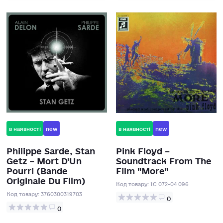
в наявності
new
в наявності
new
Philippe Sarde, Stan
Pink Floyd –
Getz – Mort D'Un
Soundtrack From The
Pourri (Bande
Film "More"
Originale Du Film)
Код товару:
1C 072-04 096
Код товару:
3760300319703
0
0