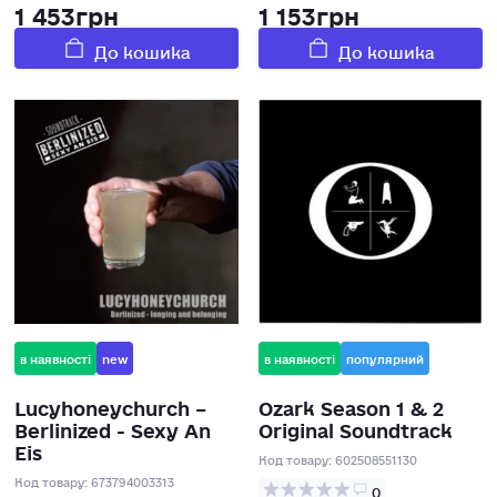
1 453грн
1 153грн
До кошика
До кошика
в наявності
new
в наявності
популярний
Lucyhoneychurch –
Ozark Season 1 & 2
Berlinized - Sexy An
Original Soundtrack
Eis
Код товару:
602508551130
Код товару:
673794003313
0