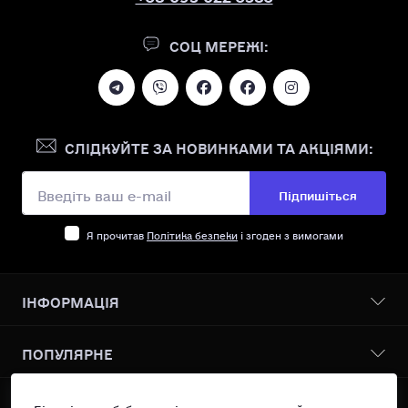
СОЦ МЕРЕЖІ:
СЛІДКУЙТЕ ЗА НОВИНКАМИ ТА АКЦІЯМИ:
Підпишіться
Я прочитав
Політика безпеки
і згоден з вимогами
ІНФОРМАЦІЯ
Бонусна програма
ПОПУЛЯРНЕ
Про нас
Доставка І оплата
Всі товари
КОНТАКТИ ТА АДРЕСА
Політика безпеки
Більшість веб-браузерів автоматично приймають