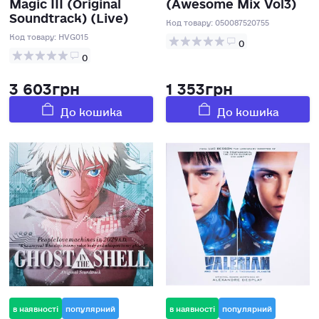
Magic ІІІ (Original
(Awesome Mix Vol3)
Soundtrack) (Live)
Код товару:
050087520755
Код товару:
HVG015
0
0
3 603грн
1 353грн
До кошика
До кошика
в наявності
популярний
в наявності
популярний