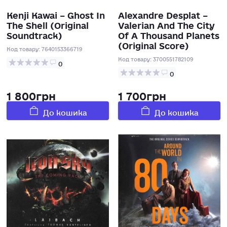
Kenji Kawai – Ghost In
Alexandre Desplat –
The Shell (Original
Valerian And The City
Soundtrack)
Of A Thousand Planets
(Original Score)
Код товару:
7640153366719
Код товару:
3700551782109
0
0
1 800грн
1 700грн
До кошика
До кошика