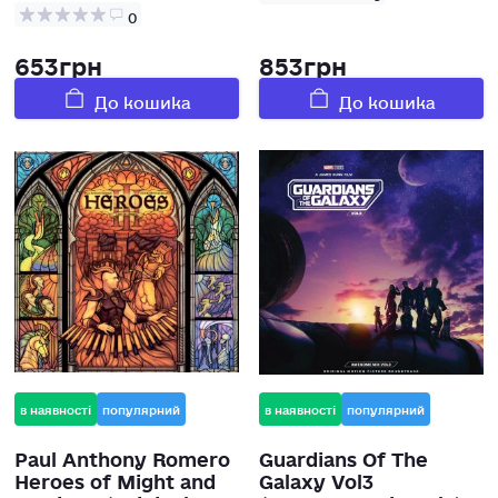
0
653грн
853грн
До кошика
До кошика
в наявності
популярний
в наявності
популярний
Paul Anthony Romero
Guardians Of The
Heroes of Might and
Galaxy Vol3