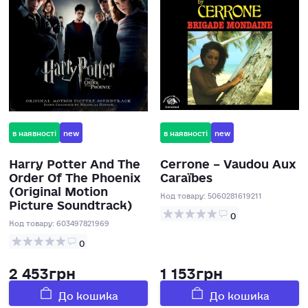
в наявності
new
в наявності
new
Harry Potter And The
Cerrone – Vaudou Aux
Order Of The Phoenix
Caraïbes
(Original Motion
Код товару:
5060281619211
Picture Soundtrack)
0
Код товару:
603497821969
0
2 453грн
1 153грн
До кошика
До кошика