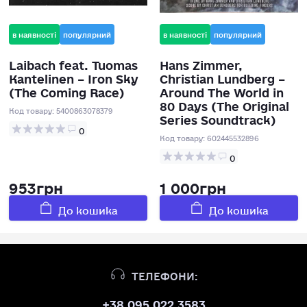
в наявності
популярний
в наявності
популярний
Laibach feat. Tuomas
Hans Zimmer,
Kantelinen – Iron Sky
Christian Lundberg –
(The Coming Race)
Around The World in
80 Days (The Original
Код товару:
5400863078379
Series Soundtrack)
0
Код товару:
602445532896
0
953грн
1 000грн
До кошика
До кошика
ТЕЛЕФОНИ:
+38 095 022 3583