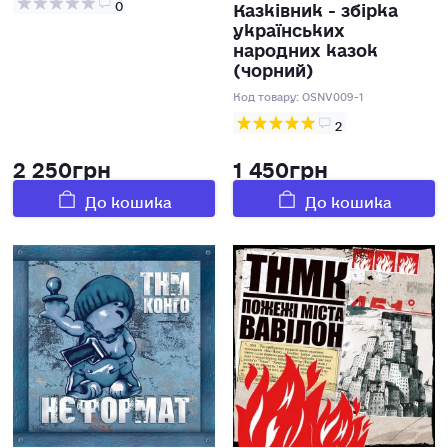
Казківник - збірка
0
українських
народних казок
(чорний)
Код товару:
OSNV009-1
2
2 250грн
1 450грн
До кошика
До кошика