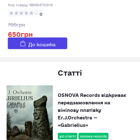
Код товару:
889854702618
0
700грн
650грн
До кошика
Статті
OSNOVA Records відкриває
передзамовлення на
вінілову платівку
Er.J.Orchestra —
«Gabrielius»
усі статті
osnova records