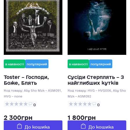
в наявності
популярний
в наявності
популярний
Toster – Господи,
Сусіди Стерплять – З
Боже, Блять
найглибших кутків
Код товару:
Aby Sho Mzk – ASM091,
Код товару:
HVG – HVG006, Aby Sho
HVG – none
Mzk – ASM092
0
0
2 300грн
1 800грн
До кошика
До кошика