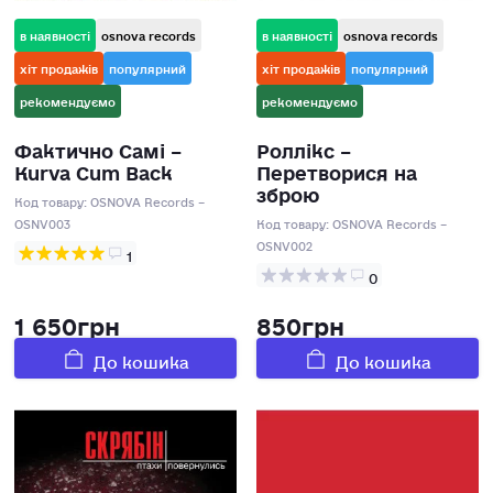
в наявності
osnova records
в наявності
osnova records
хіт продажів
популярний
хіт продажів
популярний
рекомендуємо
рекомендуємо
Фактично Самі –
Роллікс –
Kurva Cum Back
Перетворися на
зброю
Код товару:
OSNOVA Records –
OSNV003
Код товару:
OSNOVA Records –
OSNV002
1
0
1 650грн
850грн
До кошика
До кошика