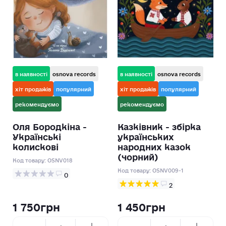
в наявності
osnova records
в наявності
osnova records
хіт продажів
популярний
хіт продажів
популярний
рекомендуємо
рекомендуємо
Оля Бородкіна -
Казківник - збірка
Українські
українських
колискові
народних казок
(чорний)
Код товару:
OSNV018
Код товару:
OSNV009-1
0
2
1 750грн
1 450грн