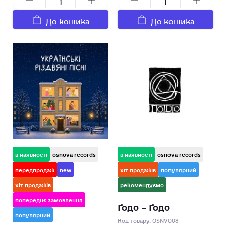
До кошика
До кошика
в наявності
osnova records
в наявності
osnova records
передпродаж
new
хіт продажів
популярний
хіт продажів
рекомендуємо
попереднє замовлення
Ґодо – Ґодо
популярний
Код товару:
OSNV008