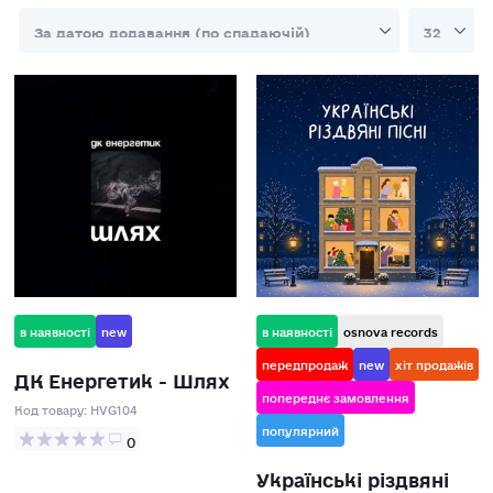
в наявності
new
в наявності
osnova records
передпродаж
new
хіт продажів
ДК Енергетик - Шлях
попереднє замовлення
Код товару:
HVG104
популярний
0
Українські різдвяні