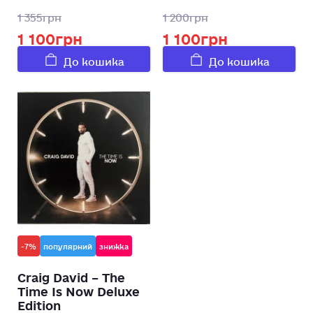
1 355грн
1 200грн
1 100грн
1 100грн
До кошика
До кошика
-7%
популярний
знижка
Craig David – The
Time Is Now Deluxe
Edition