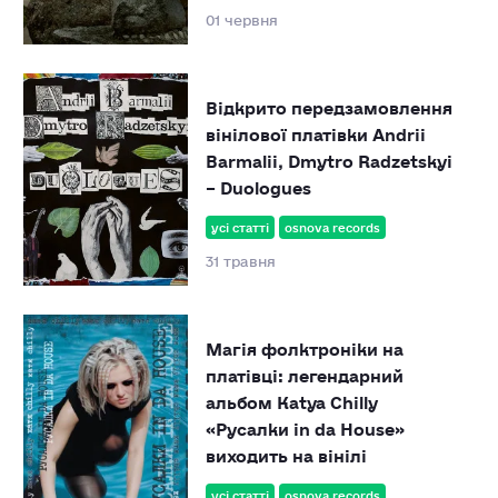
01 червня
Відкрито передзамовлення
вінілової платівки Andrii
Barmalii, Dmytro Radzetskyi
– Duologues
усі статті
osnova records
31 травня
Магія фолктроніки на
платівці: легендарний
альбом Katya Chilly
«Русалки in da House»
виходить на вінілі
усі статті
osnova records