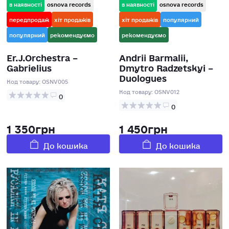
в наявності
osnova records
в наявності
osnova records
передпродаж
хіт продажів
хіт продажів
популярний
популярний
рекомендуємо
рекомендуємо
Er.J.Orchestra –
Andrii Barmalii,
Gabrielius
Dmytro Radzetskyi –
Duologues
Код товару:
OSNV005
Код товару:
OSNV012
0
0
1 350грн
1 450грн
До кошика
До кошика