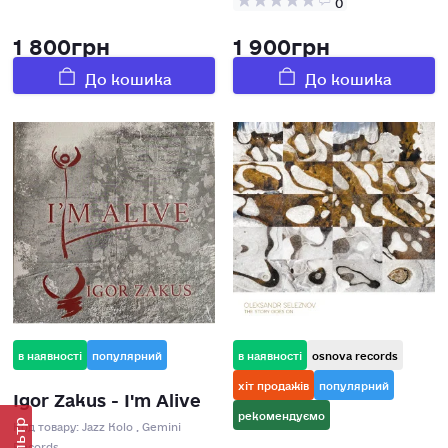
0
1 800грн
1 900грн
До кошика
До кошика
в наявності
популярний
в наявності
osnova records
хіт продажів
популярний
Igor Zakus - I'm Alive
рекомендуємо
Код товару:
Jazz Kolo , Gemini
Фільтр
Records