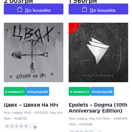
До кошика
До кошика
в наявності
популярний
в наявності
популярний
Цвях – Цвяхи На Ніч
Epolets – Dogma (10th
Anniversary Edition)
Код товару:
HVG – HVG005, Aby Sho
Mzk – ASM103
Код товару:
Aby Sho Mzk – ASM094,
HVG – HVG008
0