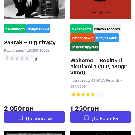
в наявності
популярний
в наявності
osnova records
хіт продажів
популярний
Yaktak – Під гітару
рекомендуємо
Код товару:
4820296110032
Wahomo – Весільні
0
пісні vol.1 (1LP, 180gr
vinyl)
Код товару:
OSNOVA Records –
OSNV007
1
2 050грн
1 250грн
До кошика
До кошика