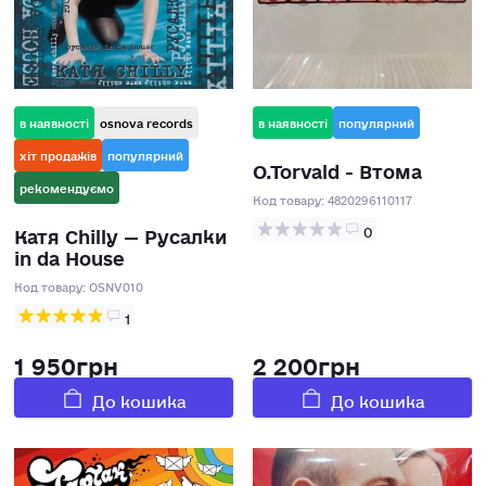
в наявності
osnova records
в наявності
популярний
хіт продажів
популярний
O.Torvald - Втома
рекомендуємо
Код товару:
4820296110117
Катя Chilly — Русалки
0
in da House
Код товару:
OSNV010
1
1 950грн
2 200грн
До кошика
До кошика