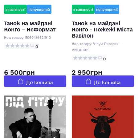
в наявності
популярний
в наявності
популярний
Танок на майданi
Танок на майданi
Конґо – НєФормат
Конґо - Пожежі Міста
Вавілон
Код товару:
5060486621910
Код товару:
Vinyla Records –
0
VNLAR019
0
6 500грн
2 950грн
До кошика
До кошика