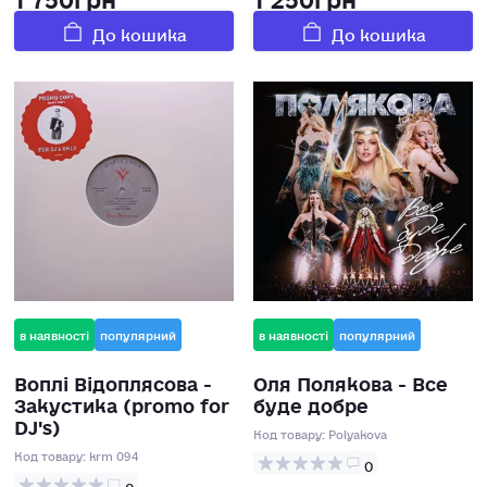
До кошика
До кошика
в наявності
популярний
в наявності
популярний
Воплі Відоплясова -
Оля Полякова - Все
Закустика (promo for
буде добре
DJ's)
Код товару:
Polyakova
Код товару:
krm 094
0
0