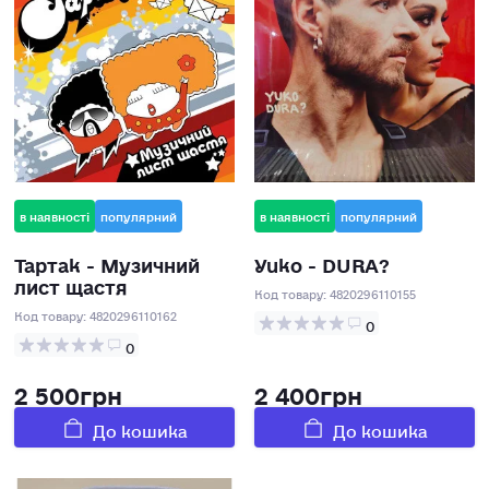
в наявності
популярний
в наявності
популярний
Тартак - Музичний
Yuko - DURA?
лист щастя
Код товару:
4820296110155
Код товару:
4820296110162
0
0
2 500грн
2 400грн
До кошика
До кошика