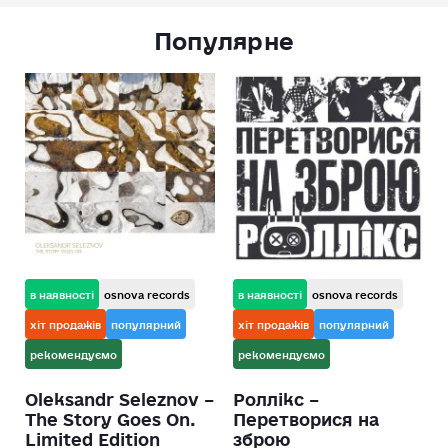
Популярне
в наявності
osnova records
в наявності
osnova records
хіт продажів
популярний
хіт продажів
популярний
рекомендуємо
рекомендуємо
Oleksandr Seleznov –
Роллікс –
The Story Goes On.
Перетворися на
Limited Edition
зброю