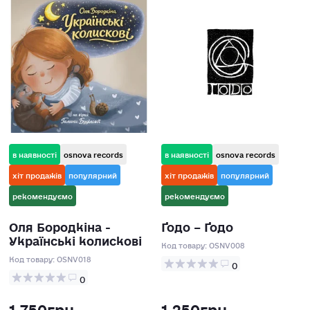
в наявності
osnova records
в наявності
osnova records
хіт продажів
популярний
хіт продажів
популярний
рекомендуємо
рекомендуємо
Оля Бородкіна -
Ґодо – Ґодо
Українські колискові
Код товару:
OSNV008
Код товару:
OSNV018
0
0
1 750грн
1 250грн