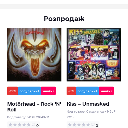
Розпродаж
-19%
популярний
знижка
-8%
популярний
знижка
Motörhead – Rock 'N'
Kiss – Unmasked
Roll
Код товару:
Casablanca – NBLP
Код товару:
5414939640711
7225
0
0