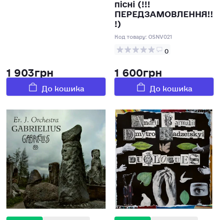
пісні (!!!
ПЕРЕДЗАМОВЛЕННЯ!!
!)
Код товару:
OSNV021
0
1 903грн
1 600грн
До кошика
До кошика