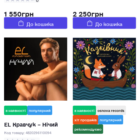
1 550грн
2 250грн
До кошика
До кошика
в наявності
популярний
в наявності
osnova records
хіт продажів
популярний
EL Кравчук – Нічий
рекомендуємо
Код товару:
4820296110094