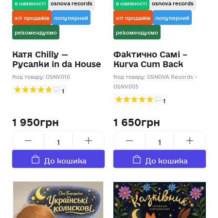
в наявності
osnova records
в наявності
osnova records
хіт продажів
популярний
хіт продажів
популярний
рекомендуємо
рекомендуємо
Катя Chilly —
Фактично Самі –
Русалки in da House
Kurva Cum Back
Код товару:
OSNV010
Код товару:
OSNOVA Records –
OSNV003
1
1
1 950грн
1 650грн
До кошика
До кошика