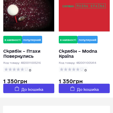
в наявності
популярний
в наявності
популярний
Скрябін – Птахи
Скрябін – Modna
Повернулись
Країnа
Код товару:
4820011005216
Код товару:
4820011005414
0
0
1 350грн
1 350грн
До кошика
До кошика