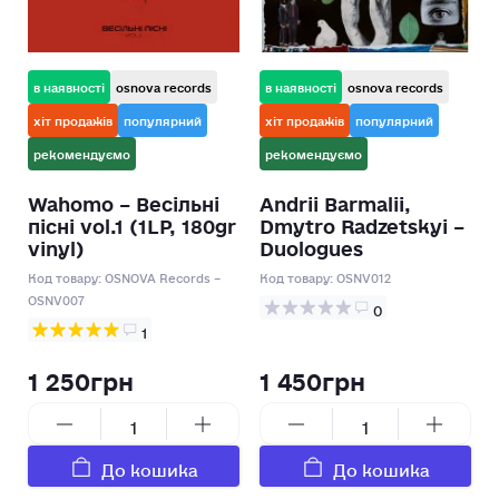
в наявності
osnova records
в наявності
osnova records
хіт продажів
популярний
хіт продажів
популярний
рекомендуємо
рекомендуємо
Wahomo – Весільні
Andrii Barmalii,
пісні vol.1 (1LP, 180gr
Dmytro Radzetskyi –
vinyl)
Duologues
Код товару:
OSNOVA Records –
Код товару:
OSNV012
OSNV007
0
1
1 250грн
1 450грн
До кошика
До кошика