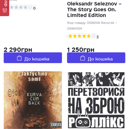
Oleksandr Seleznov –
The Story Goes On.
0
Limited Edition
Код товару:
OSNOVA Records –
OSNV004
3
2 290грн
1 250грн
До кошика
До кошика