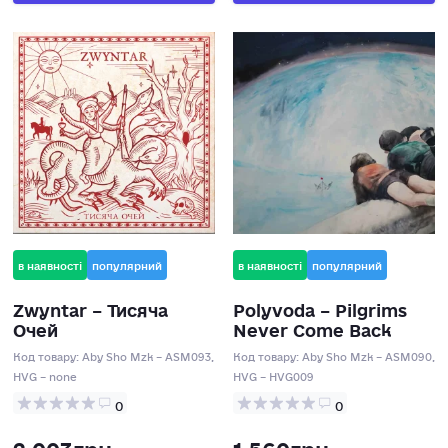
в наявності
популярний
в наявності
популярний
Zwyntar – Тисяча
Polyvoda – Pilgrims
Очей
Never Come Back
Код товару:
Aby Sho Mzk – ASM093,
Код товару:
Aby Sho Mzk – ASM090,
HVG – none
HVG – HVG009
0
0
2 003грн
1 560грн