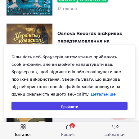
12 травня
Osnova Records відкриває
передзамовлення на
особливу платівку -
Українськи Колискові
Більшість веб-браузерів автоматично приймають
cookie-файли, але ви можете налаштувати ваш
усі статті
osnova records
браузер так, щоб відхиляти їх або сповіщувати вас
28 лютого
про їхнє використання. Зверніть увагу, що відмова
від використання cookie-файлів може вплинути на
функціональність нашого веб-сайту.
Детальніше
Важкий вініл: що таке 180
грам вініл і чому він
Прийняти
вважається якіснішим
загальне про вініл
0
усі статті
0
каталог
кошик
закладки
12 серпня 2025