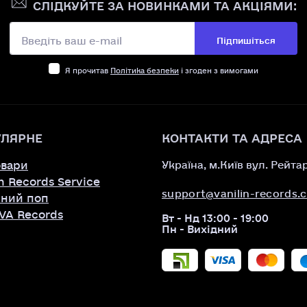
СЛІДКУЙТЕ ЗА НОВИНКАМИ ТА АКЦІЯМИ:
Підпишіться
Я прочитав
Політика безпеки
і згоден з вимогами
УЛЯРНЕ
КОНТАКТИ ТА АДРЕСА
овари
Україна, м.Київ вул. Рейта
in Records Service
support@vanilin-records.
сний поп
VA Records
Вт - Нд 13:00 - 19:00
Пн - Вихідний