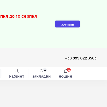
рпня
до
10 серпня
Зачинити
+38 095 022 3583
0
0
кабінет
закладки
кошик