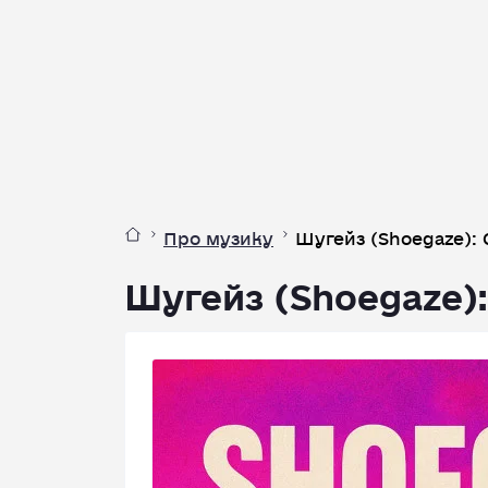
Про музику
Шугейз (Shoegaze):
Шугейз (Shoegaze)