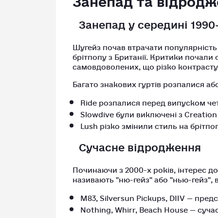
Занепад у середині 1990
Шугейз почав втрачати популярність 
брітпопу з Британії. Критики почали
самовдоволених, що різко контраст
Багато знакових гуртів розпалися аб
Ride розпалися перед випуском че
Slowdive були виключені з Creatio
Lush різко змінили стиль на брітп
Сучасне відродження
Починаючи з 2000-х років, інтерес д
називають "ню-гейз" або "нью-гейз", в
M83, Silversun Pickups, DIIV — пред
Nothing, Whirr, Beach House — суч