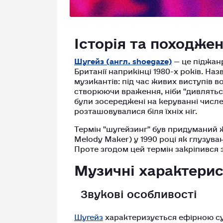
Історія та походже
Шугейз (англ. shoegaze)
— це піджанр
Британії наприкінці 1980-х років. На
музикантів: під час живих виступів
створюючи враження, ніби "дивляться
були зосереджені на керуванні числе
розташовувалися біля їхніх ніг.
Термін "шугейзинг" був придуманий 
Melody Maker) у 1990 році як глузув
Проте згодом цей термін закріпився
Музичні характери
Звукові особливості
Шугейз
характеризується ефірною су