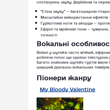
спотворень звуку, фідбеком та пере
"Стіна звуку" — багатошарові гітарн
Масштабне використання ефектів —
Гуркотливі ноти та акорди — протя
Ефірні та мрійливі тони — туманне,
точності
Вокальні особливос
Вокал у шугейзі часто м'який, ефірний
роблячи голос ще однією текстурою 
Багато знакових шугейз-гуртів мали я
ширший діапазон вокальних тембрів
Піонери жанру
My Bloody Valentine