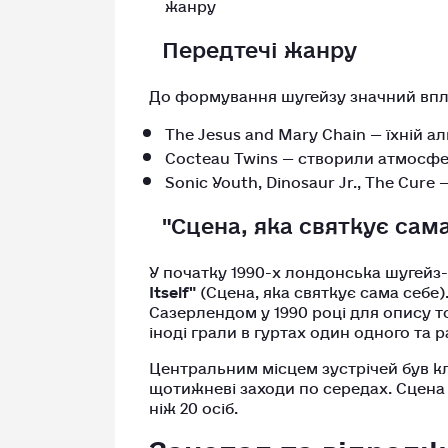
жанру
Передтечі жанру
До формування шугейзу значний впл
The Jesus and Mary Chain — їхній а
Cocteau Twins — створили атмосф
Sonic Youth, Dinosaur Jr., The Cur
"Сцена, яка святкує сама
У початку 1990-х лондонська шугейз
Itself"
(Сцена, яка святкує сама себе
Сазерлендом у 1990 році для опису т
іноді грали в гуртах один одного та 
Центральним місцем зустрічей був к
щотижневі заходи по середах. Сцена
ніж 20 осіб.
Занепад та відрод