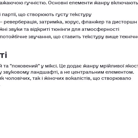
важаючою гучністю. Основні елементи жанру включають
і партії, що створюють густу текстуру
 реверберація, затримка, хорус, фланжер та дисторшн
жні звуки та відкриті тюнінги для атмосферності
 потойбічне звучання, що ставить текстуру вище технічн
ті
 та "поховений" у міксі. Це додає жанру мрійливої якост
у звуковому ландшафті, а не центральним елементом.
к чоловічих, так і жіночих вокалістів, що створювало
.