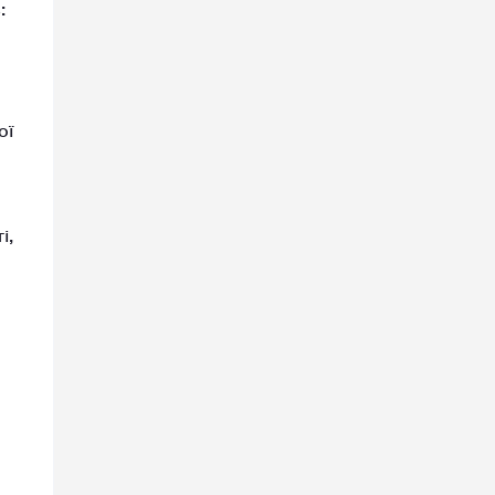
:
ої
і,