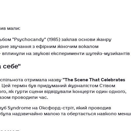
ив мали:
льбом "Psychocandy" (1985) заклав основи жанру
ерне звучання з ефірним жіночим вокалом
e — вплинули на звукові експерименти шугейз-музикантів
 себе"
-спільнота отримала назву
"The Scene That Celebrates
). Цей термін був придуманий журналістом Стівом
ого, як гурти сцени відвідували концерти один одного,
разом проводили час.
луб Syndrome на Оксфорд-стріт, який проводив
 була надзвичайно малою та обертається навколо мен
ження