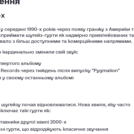
-х
у середині 1990-х років через появу гранжу з Америки т
 сприймати шугейз-гурти як надмірно привілейованих та
увало з більш доступними та комерційними напрямами.
о кардинально змінили свій звук:
твертого альбому
n Records через тиждень після випуску "Pygmalion"
оп у своєму останньому альбомі
о шугейзу почав відновлюватися. Нова хвиля, яку часто
ключає такі гурти як:
ставники другої хвилі 2000-х
асні гурти, що відроджують класичне звучання