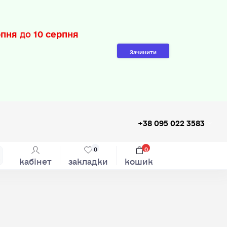
рпня
до
10 серпня
Зачинити
+38 095 022 3583
0
0
кабінет
закладки
кошик