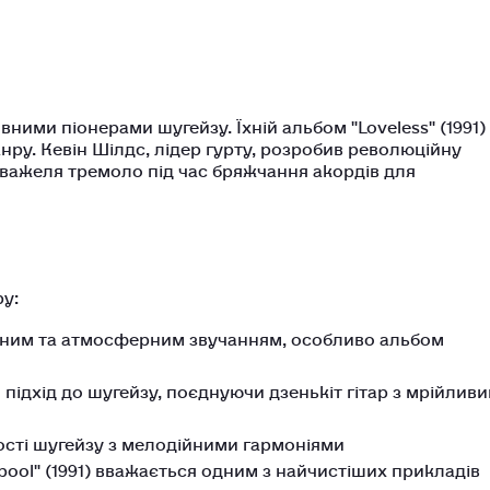
ними піонерами шугейзу. Їхній альбом "Loveless" (1991)
ру. Кевін Шілдс, лідер гурту, розробив революційну
я важеля тремоло під час бряжчання акордів для
у:
ійним та атмосферним звучанням, особливо альбом
 підхід до шугейзу, поєднуючи дзенькіт гітар з мрійлив
ості шугейзу з мелодійними гармоніями
pool" (1991) вважається одним з найчистіших прикладів