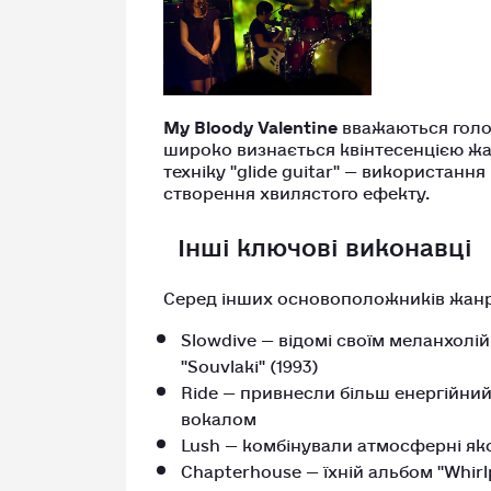
My Bloody Valentine
вважаються голов
широко визнається квінтесенцією жан
техніку "glide guitar" — використанн
створення хвилястого ефекту.
Інші ключові виконавці
Серед інших основоположників жанр
Slowdive — відомі своїм меланхол
"Souvlaki" (1993)
Ride — привнесли більш енергійний
вокалом
Lush — комбінували атмосферні як
Chapterhouse — їхній альбом "Whirl