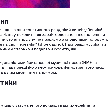
ння
 інді- та альтернативного року, який виник у Великій
зва жанру походить від характерної сценічної поведінки
 вони стояли практично нерухомо з опущеними головами,
 на свої черевики" (shoe gazing). Насправді музиканти
нними гітарними педалями ефектів, які
журналістами британської музичної преси (NME та
ання над поведінкою нео-психоделічних груп того часу.
 за цілим музичним напрямом.
стики
мішшю затуманеного вокалу, гітарних ефектів та