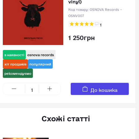
vinyl)
Код товару:
OSNOVA Records –
OSNV007
1
1 250грн
в наявності
osnova records
хіт продажів
популярний
рекомендуємо
До кошика
Схожі статті