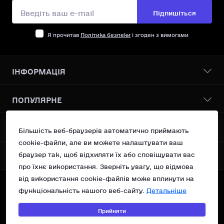
Підпишіться
Я прочитав
Політика безпеки
і згоден з вимогами
ІНФОРМАЦІЯ
Бонусна програма
ПОПУЛЯРНЕ
Про нас
Доставка І оплата
Всі товари
КОНТАКТИ ТА АДРЕСА
Політика безпеки
Більшість веб-браузерів автоматично приймають
Vanilin Records Service
Умови згоди
cookie-файли, але ви можете налаштувати ваш
Сучасний поп
Україна, м.Київ вул. Рейтарська 31/16 оф 10
Повернення
браузер так, щоб відхиляти їх або сповіщувати вас
МЕСЕНДЖЕРИ
OSNOVA Records
Контакти
про їхнє використання. Зверніть увагу, що відмова
support@vanilin-records.com
Telegram
Зворотній зв’язок
від використання cookie-файлів може вплинути на
Вт - Нд 13:00 - 19:00
функціональність нашого веб-сайту.
Детальніше
Карта сайту
Viber
©Vanilin Records Shop, 2023—2026.
Пн - Вихідний
Акції
Technical support of
Прийняти
©WEB HAVEN
&
©Webvizitka