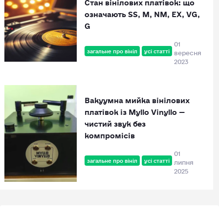
Стан вінілових платівок: що
означають SS, M, NM, EX, VG,
G
01
загальне про вініл
усі статті
вересня
2023
Вакуумна мийка вінілових
платівок із Myllo Vinyllo —
чистий звук без
компромісів
01
загальне про вініл
усі статті
липня
2025