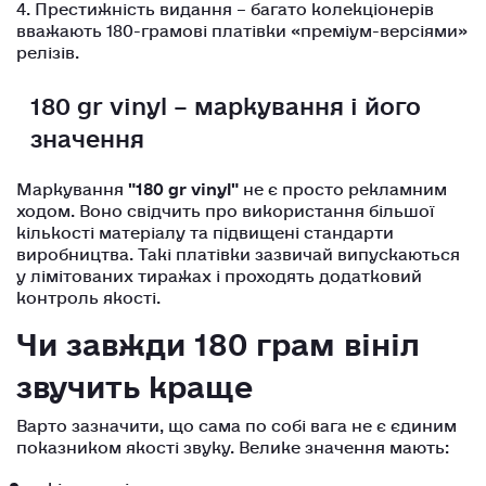
4. Престижність видання – багато колекціонерів
вважають 180-грамові платівки «преміум-версіями»
релізів.
180 gr vinyl – маркування і його
значення
Маркування
"180 gr vinyl"
не є просто рекламним
ходом. Воно свідчить про використання більшої
кількості матеріалу та підвищені стандарти
виробництва. Такі платівки зазвичай випускаються
у лімітованих тиражах і проходять додатковий
контроль якості.
Чи завжди 180 грам вініл
звучить краще
Варто зазначити, що сама по собі вага не є єдиним
показником якості звуку. Велике значення мають:
якість вихідного мастерингу,