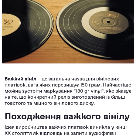
Важкий вініл
– це загальна назва для вінілових
платівок, вага яких перевищує 150 грам. Найчастіше
можна зустріти маркування "180 gr vinyl", яке вказує
на те, що конкретний реліз виготовлений із більш
товстого та міцного вінілового диску.
Походження важкого вінілу
Ідея виробництва важчих платівок виникла у кінці
XX століття як відповідь на запити аудіофілів і