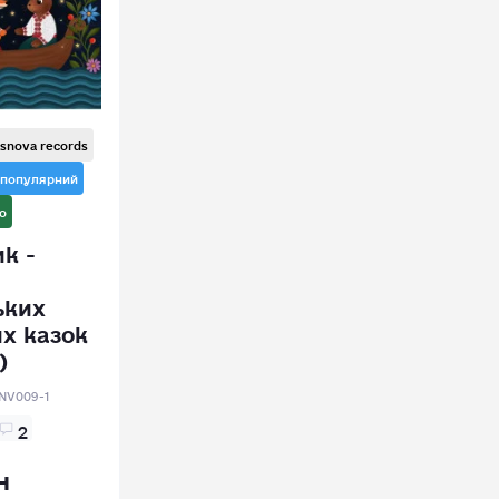
snova records
популярний
о
к -
ьких
х казок
)
NV009-1
2
н