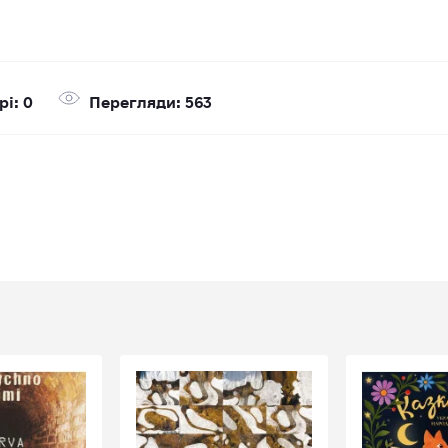
і: 0
Перегляди: 563