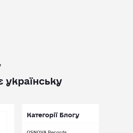
у
 українську
Категорії Блогу
OSNOVA Records