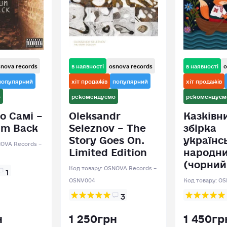
snova records
в наявності
osnova records
в наявності
o
популярний
хіт продажів
популярний
хіт продажів
о
рекомендуємо
рекомендуєм
о Самі –
Oleksandr
Казківни
um Back
Seleznov – The
збірка
Story Goes On.
українс
OVA Records –
Limited Edition
народни
(чорний
Код товару:
OSNOVA Records –
1
OSNV004
Код товару:
OS
3
н
1 250грн
1 450гр