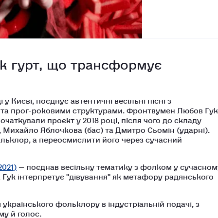
к гурт, що трансформує
і у Києві, поєднує автентичні весільні пісні з
 та прог-роковими структурами. Фронтвумен Любов Гук
початкували проєкт у 2018 році, після чого до складу
, Михайло Яблочкова (бас) та Дмитро Сьомін (ударні).
ольклор, а переосмислити його через сучасний
2021)
— поєднав весільну тематику з фолком у сучасном
а Гук інтерпретує "дівування" як метафору радянського
країнського фольклору в індустріальній подачі, з
у й голос.