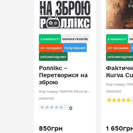
в наявності
osnova records
в наявності
o
хіт продажів
популярний
хіт продажів
рекомендуємо
рекомендуєм
Роллікс –
Фактичн
Перетворися на
Kurva C
зброю
Код товару:
OSN
Код товару:
OSNOVA Records –
OSNV003
OSNV002
0
850грн
1 650гр