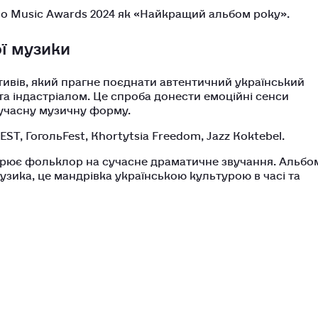
o Music Awards 2024 як «Найкращий альбом року».
ї музики
ивів, який прагне поєднати автентичний український
а індастріалом. Це спроба донести емоційні сенси
сучасну музичну форму.
ST, ГогольFest, Khortytsia Freedom, Jazz Koktebel.
рює фольклор на сучасне драматичне звучання. Альбо
 музика, це мандрівка українською культурою в часі та