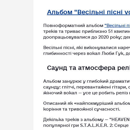
Альбом "Весільні пісні vo
Повноформатний альбом
“Весільні пі
треків та триває приблизно 51 хвилин
доопрацьовувалися до 2020 року; дея
Весільні пісні, які виконувалися нар
глибинності через вокал Люби Гук,
Саунд та атмосфера рел
Альбом занурює у глибокий драматич
саунду: глітчі, перевантажені гітари
жіночий вокал — усе це робить реліз
Описаний як «найпохмуріший альбом
коріння та тривожної сучасності.
Декілька треків з альбому — “HEAVEN”,
популярної гри S.T.A.L.K.E.R. 2: Серц