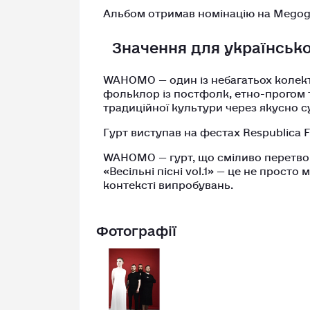
Альбом отримав номінацію на Megog
Значення для українсько
WAHOMO — один із небагатьох колект
фольклор із постфолк, етно-прогом т
традиційної культури через якусно 
Гурт виступав на фестах Respublica FE
WAHOMO — гурт, що сміливо перетво
«Весільні пісні vol.1» — це не просто
контексті випробувань.
Фотографії