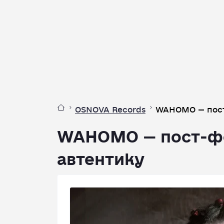
OSNOVA Records
WAHOMO — пост
WAHOMO — пост‑фо
автентику