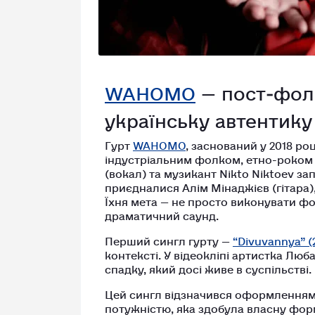
WAHOMO
— пост‑фол
українську автентику
Гурт
WAHOMO
, заснований у 2018 роц
індустріальним фолком, етно-роком
(вокал) та музикант Nikto Niktoev за
приєдналися Алім Мінаджієв (гітара)
Їхня мета — не просто виконувати ф
драматичний саунд.
Перший сингл гурту —
“Divuvannya” (
контексті. У відеокліпі артистка Люб
спадку, який досі живе в суспільстві.
Цей сингл відзначився оформленням у
потужністю, яка здобула власну форм