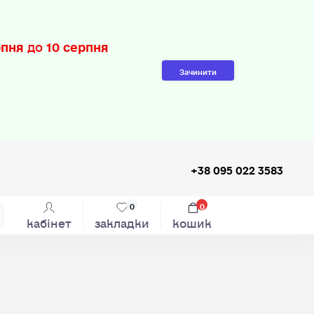
рпня
до
10 серпня
Зачинити
+38 095 022 3583
0
0
кабінет
закладки
кошик