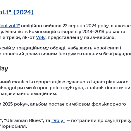
l.1" (2024)
сні vol.1”
офіційно вийшов 22 серпня 2024 року, включає
у. Більшість композицій створені у 2018–2019 роках та
кі треки, як-от
Voly
, представлені у лайв-версіях.
еченій у традиційному обряді, набувають нової сили і
 доповнений драматичним інструментальним бекґраундо
ізу
ний фолк з інтерпретацією сучасного індастріального
, складні ритми й прог-рок структура, а також гіпнотични
 надзвичайно емоційним.
 2025 року», альбом постає симбіозом фольклорного
 “Ukrainian Blues”, та
“Voly”
— потрапили до саундтрек
е Чорнобиля.