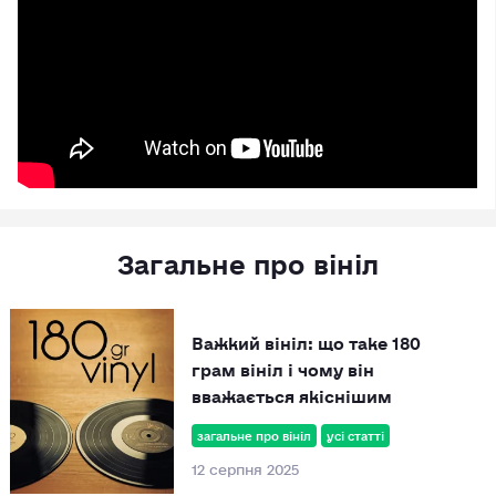
Загальне про вініл
Важкий вініл: що таке 180
грам вініл і чому він
вважається якіснішим
загальне про вініл
усі статті
12 серпня 2025