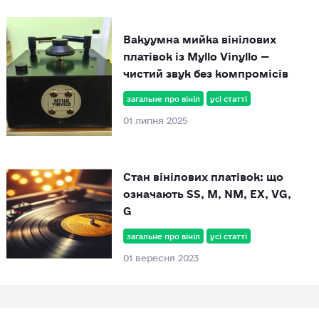
Вакуумна мийка вінілових
платівок із Myllo Vinyllo —
чистий звук без компромісів
загальне про вініл
усі статті
01 липня 2025
Стан вінілових платівок: що
означають SS, M, NM, EX, VG,
G
загальне про вініл
усі статті
01 вересня 2023