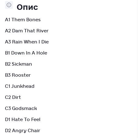
Опис
A1 Them Bones
A2 Dam That River
A3 Rain When I Die
B1 Down In A Hole
B2 Sickman
B3 Rooster
C1 Junkhead
C2 Dirt
C3 Godsmack
D1 Hate To Feel
D2 Angry Chair