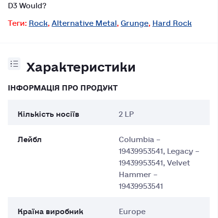
D3 Would?
Теги:
Rock
,
Alternative Metal
,
Grunge
,
Hard Rock
Характеристики
ІНФОРМАЦІЯ ПРО ПРОДУКТ
Кількість носіїв
2 LP
Лейбл
Columbia –
19439953541, Legacy –
19439953541, Velvet
Hammer –
19439953541
Країна виробник
Europe