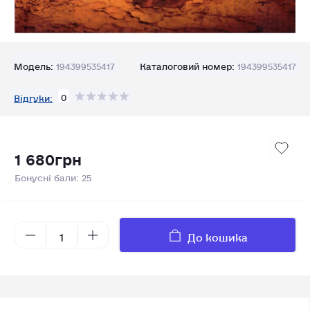
Модель:
194399535417
Каталоговий номер:
194399535417
0
Відгуки:
1 680грн
Бонусні бали: 25
До кошика