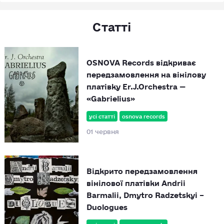
Статті
OSNOVA Records відкриває
передзамовлення на вінілову
платівку Er.J.Orchestra —
«Gabrielius»
усі статті
osnova records
01 червня
Відкрито передзамовлення
вінілової платівки Andrii
Barmalii, Dmytro Radzetskyi –
Duologues
усі статті
osnova records