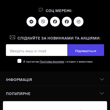
СОЦ МЕРЕЖІ:
СЛІДКУЙТЕ ЗА НОВИНКАМИ ТА АКЦІЯМИ:
Підпишіться
Я прочитав
Політика безпеки
і згоден з вимогами
ІНФОРМАЦІЯ
Бонусна програма
ПОПУЛЯРНЕ
Про нас
Доставка І оплата
Всі товари
КОНТАКТИ ТА АДРЕСА
Політика безпеки
Vanilin Records Service