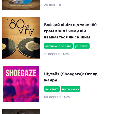
28 лютого
Важкий вініл: що таке 180
грам вініл і чому він
вважається якіснішим
загальне про вініл
усі статті
12 серпня 2025
Шугейз (Shoegaze): Огляд
жанру
усі статті
про музику
09 серпня 2025