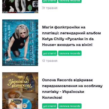
31 травня
Магія фолктроніки на
платівці: легендарний альбом
Katya Chilly «Русалки in da
House» виходить на вінілі
усі статті
osnova records
12 травня
Osnova Records відкриває
передзамовлення на особливу
платівку - Українськи
Колискові
усі статті
osnova records