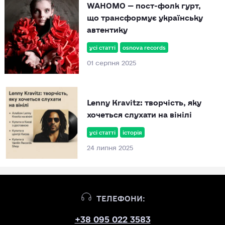
WAHOMO — пост‑фолк гурт,
що трансформує українську
автентику
усі статті
osnova records
01 серпня 2025
Lenny Kravitz: творчість, яку
хочеться слухати на вінілі
усі статті
історія
24 липня 2025
ТЕЛЕФОНИ:
+38 095 022 3583