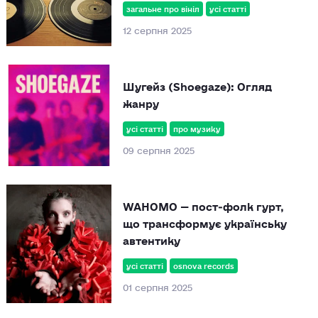
загальне про вініл
усі статті
12 серпня 2025
Шугейз (Shoegaze): Огляд
жанру
усі статті
про музику
09 серпня 2025
WAHOMO — пост‑фолк гурт,
що трансформує українську
автентику
усі статті
osnova records
01 серпня 2025