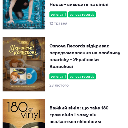
House» виходить на вінілі
усі статті
osnova records
12 травня
Osnova Records відкриває
передзамовлення на особливу
платівку - Українськи
Колискові
усі статті
osnova records
28 лютого
Важкий вініл: що таке 180
грам вініл і чому він
вважається якіснішим