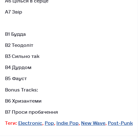
A7 Звір
B1 Будда
B2 Теодоліт
B3 Сильно так
B4 Дурдом
B5 Фауст
Bonus Tracks:
B6 Хризантеми
B7 Проси пробачення
Теги:
Electronic
,
Pop
,
Indie Pop
,
New Wave
,
Post-Punk