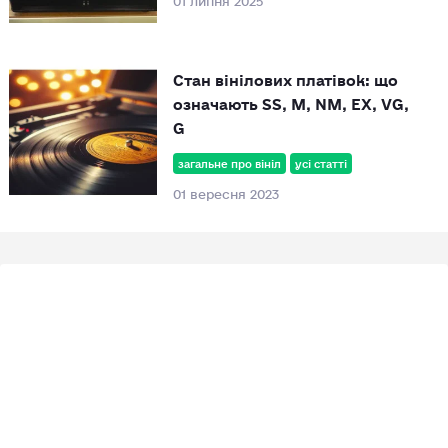
Стан вінілових платівок: що
означають SS, M, NM, EX, VG,
G
загальне про вініл
усі статті
01 вересня 2023