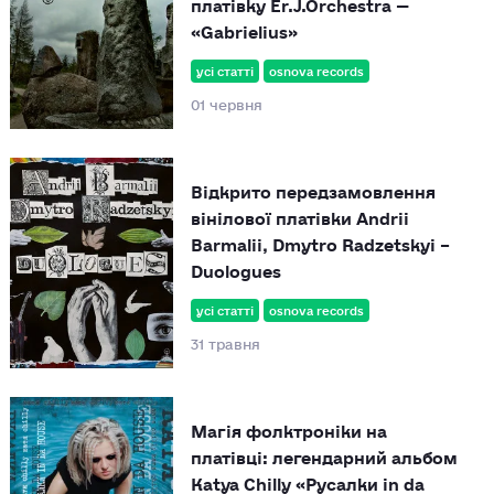
платівку Er.J.Orchestra —
«Gabrielius»
усі статті
osnova records
01 червня
Відкрито передзамовлення
вінілової платівки Andrii
Barmalii, Dmytro Radzetskyi –
Duologues
усі статті
osnova records
31 травня
Магія фолктроніки на
платівці: легендарний альбом
Katya Chilly «Русалки in da