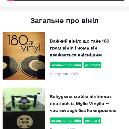
Загальне про вініл
Важкий вініл: що таке 180
грам вініл і чому він
вважається якіснішим
загальне про вініл
усі статті
12 серпня 2025
Вакуумна мийка вінілових
платівок із Myllo Vinyllo —
чистий звук без компромісів
загальне про вініл
усі статті
01 липня 2025