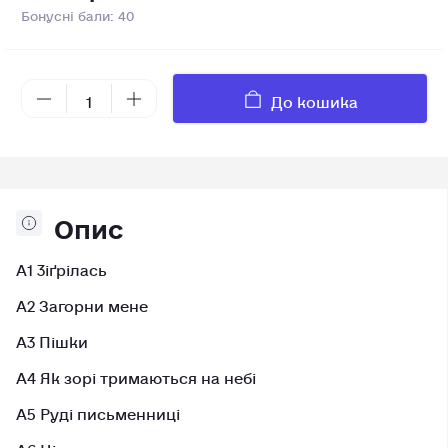
Бонусні бали: 40
До кошика
Опис
A1 3іґрілась
A2 Загорни мене
A3 Пішки
A4 Як зорі тримаються на небі
A5 Руді письменниці
A6 Цілься в серце