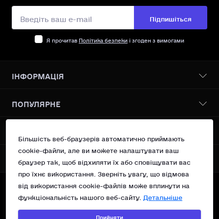
Підпишіться
Я прочитав
Політика безпеки
і згоден з вимогами
ІНФОРМАЦІЯ
Бонусна програма
ПОПУЛЯРНЕ
Про нас
Доставка І оплата
Всі товари
КОНТАКТИ ТА АДРЕСА
Політика безпеки
Vanilin Records Service
Більшість веб-браузерів автоматично приймають
Умови згоди
Сучасний поп
cookie-файли, але ви можете налаштувати ваш
Україна, м.Київ вул. Рейтарська 31/16 оф 10
Повернення
МЕСЕНДЖЕРИ
OSNOVA Records
браузер так, щоб відхиляти їх або сповіщувати вас
Контакти
support@vanilin-records.com
про їхнє використання. Зверніть увагу, що відмова
Telegram
Зворотній зв’язок
від використання cookie-файлів може вплинути на
Вт - Нд 13:00 - 19:00
Карта сайту
Viber
©Vanilin Records Shop, 2023—2026.
Пн - Вихідний
функціональність нашого веб-сайту.
Детальніше
Акції
Technical support of
Прийняти
©WEB HAVEN
&
©Webvizitka