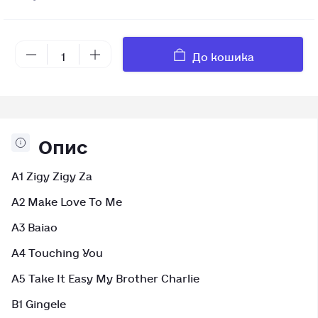
До кошика
Опис
A1 Zigy Zigy Za
A2 Make Love To Me
A3 Baiao
A4 Touching You
A5 Take It Easy My Brother Charlie
B1 Gingele