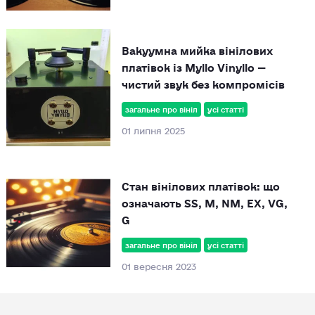
Вакуумна мийка вінілових
платівок із Myllo Vinyllo —
чистий звук без компромісів
загальне про вініл
усі статті
01 липня 2025
Стан вінілових платівок: що
означають SS, M, NM, EX, VG,
G
загальне про вініл
усі статті
01 вересня 2023