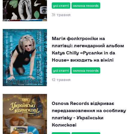
усі статті
osnova records
31 травня
Магія фолктроніки на
платівці: легендарний альбом
Katya Chilly «Русалки in da
House» виходить на вінілі
усі статті
osnova records
12 травня
Osnova Records відкриває
передзамовлення на особливу
платівку - Українськи
Колискові