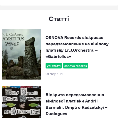
Статті
OSNOVA Records відкриває
передзамовлення на вінілову
платівку Er.J.Orchestra —
«Gabrielius»
усі статті
osnova records
01 червня
Відкрито передзамовлення
вінілової платівки Andrii
Barmalii, Dmytro Radzetskyi –
Duologues