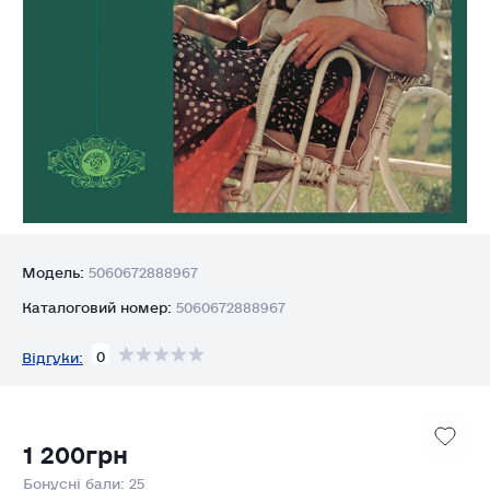
Модель:
5060672888967
Каталоговий номер:
5060672888967
0
Відгуки:
1 200грн
Бонусні бали: 25