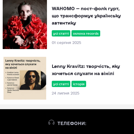
WAHOMO — пост‑фолк гурт,
що трансформує українську
автентику
усі статті
osnova records
01 серпня 2025
Lenny Kravitz: творчість, яку
хочеться слухати на вінілі
усі статті
історія
24 липня 2025
ТЕЛЕФОНИ: