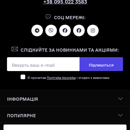
+38 095 022 3583
СОЦ МЕРЕЖІ:
СЛІДКУЙТЕ ЗА НОВИНКАМИ ТА АКЦІЯМИ:
Підпишіться
Я прочитав
Політика безпеки
і згоден з вимогами
ІНФОРМАЦІЯ
Бонусна програма
ПОПУЛЯРНЕ
Про нас
Доставка І оплата
Всі товари