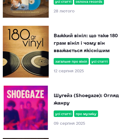
усі статті
osnova records
28 лютого
Важкий вініл: що таке 180
грам вініл і чому він
вважається якіснішим
загальне про вініл
усі статті
12 серпня 2025
Шугейз (Shoegaze): Огляд
жанру
усі статті
про музику
09 серпня 2025