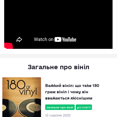
Загальне про вініл
Важкий вініл: що таке 180
грам вініл і чому він
вважається якіснішим
загальне про вініл
усі статті
12 серпня 2025