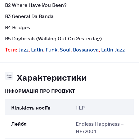
B2 Where Have You Been?
B3 General Da Banda
B4 Bridges
B5 Daybreak (Walking Out On Yesterday)
Теги:
Jazz
,
Latin
,
Funk
,
Soul
,
Bossanova
,
Latin Jazz
Характеристики
ІНФОРМАЦІЯ ПРО ПРОДУКТ
Кількість носіїв
1 LP
Лейбл
Endless Happiness –
HE72004