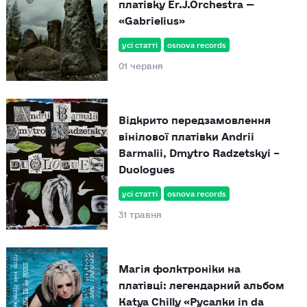
платівку Er.J.Orchestra —
«Gabrielius»
усі статті
osnova records
01 червня
Відкрито передзамовлення
вінілової платівки Andrii
Barmalii, Dmytro Radzetskyi –
Duologues
усі статті
osnova records
31 травня
Магія фолктроніки на
платівці: легендарний альбом
Katya Chilly «Русалки in da