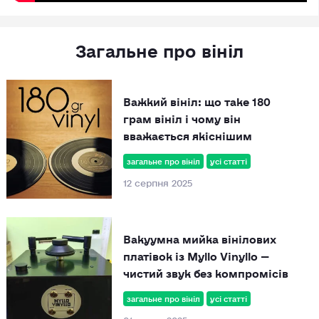
Загальне про вініл
Важкий вініл: що таке 180
грам вініл і чому він
вважається якіснішим
загальне про вініл
усі статті
12 серпня 2025
Вакуумна мийка вінілових
платівок із Myllo Vinyllo —
чистий звук без компромісів
загальне про вініл
усі статті
01 липня 2025