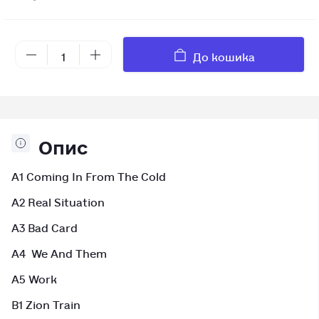
До кошика
Опис
A1 Coming In From The Cold
A2 Real Situation
A3 Bad Card
A4 We And Them
A5 Work
B1 Zion Train