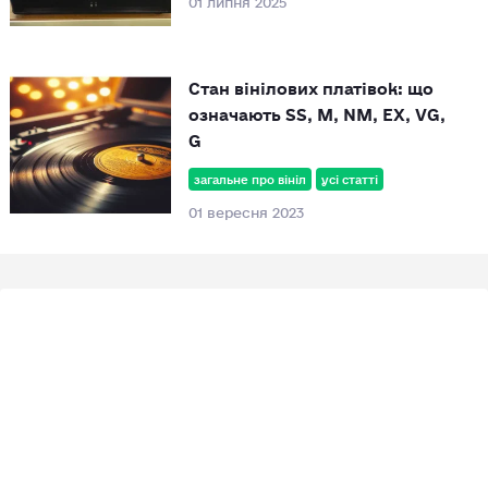
Стан вінілових платівок: що
означають SS, M, NM, EX, VG,
G
загальне про вініл
усі статті
01 вересня 2023