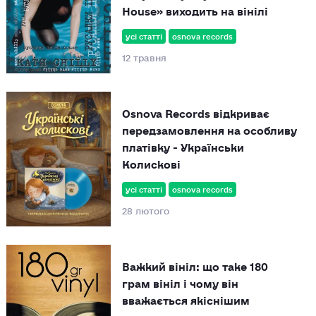
House» виходить на вінілі
усі статті
osnova records
12 травня
Osnova Records відкриває
передзамовлення на особливу
платівку - Українськи
Колискові
усі статті
osnova records
28 лютого
Важкий вініл: що таке 180
грам вініл і чому він
вважається якіснішим