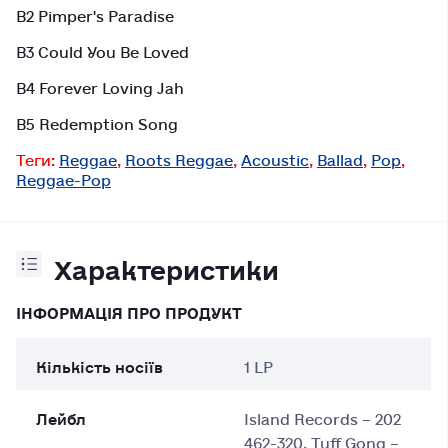
B2 Pimper's Paradise
B3 Could You Be Loved
B4 Forever Loving Jah
B5 Redemption Song
Теги:
Reggae
,
Roots Reggae
,
Acoustic
,
Ballad
,
Pop
,
Reggae-Pop
Характеристики
ІНФОРМАЦІЯ ПРО ПРОДУКТ
Кількість носіїв
1 LP
Лейбл
Island Records – 202
462-320, Tuff Gong –