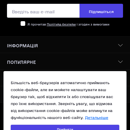
Підпишіться
Я прочитав
Політика безпеки
і згоден з вимогами
ІНФОРМАЦІЯ
Бонусна програма
ПОПУЛЯРНЕ
Про нас
Доставка І оплата
Всі товари
КОНТАКТИ ТА АДРЕСА
Політика безпеки
Vanilin Records Service
Більшість веб-браузерів автоматично приймають
Умови згоди
Сучасний поп
cookie-файли, але ви можете налаштувати ваш
Україна, м.Київ вул. Рейтарська 31/16 оф 10
Повернення
МЕСЕНДЖЕРИ
OSNOVA Records
браузер так, щоб відхиляти їх або сповіщувати вас
Контакти
support@vanilin-records.com
про їхнє використання. Зверніть увагу, що відмова
Telegram
Зворотній зв’язок
від використання cookie-файлів може вплинути на
Вт - Нд 13:00 - 19:00
Карта сайту
Viber
©Vanilin Records Shop, 2023—2026.
Пн - Вихідний
функціональність нашого веб-сайту.
Детальніше
Акції
Technical support of
Прийняти
©WEB HAVEN
&
©Webvizitka