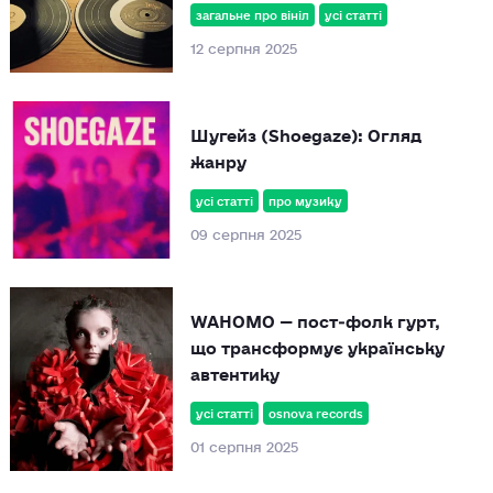
загальне про вініл
усі статті
12 серпня 2025
Шугейз (Shoegaze): Огляд
жанру
усі статті
про музику
09 серпня 2025
WAHOMO — пост‑фолк гурт,
що трансформує українську
автентику
усі статті
osnova records
01 серпня 2025