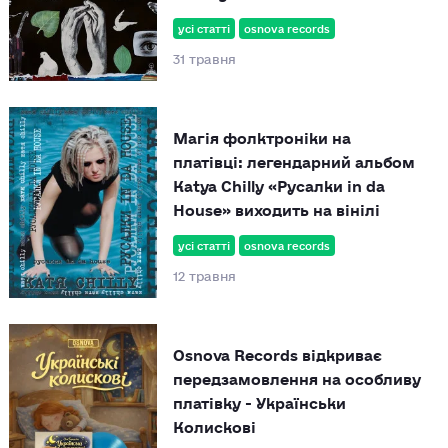
усі статті
osnova records
31 травня
Магія фолктроніки на
платівці: легендарний альбом
Katya Chilly «Русалки in da
House» виходить на вінілі
усі статті
osnova records
12 травня
Osnova Records відкриває
передзамовлення на особливу
платівку - Українськи
Колискові