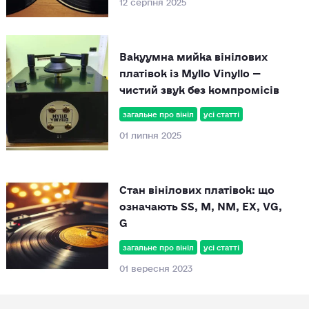
Вакуумна мийка вінілових
платівок із Myllo Vinyllo —
чистий звук без компромісів
загальне про вініл
усі статті
01 липня 2025
Стан вінілових платівок: що
означають SS, M, NM, EX, VG,
G
загальне про вініл
усі статті
01 вересня 2023