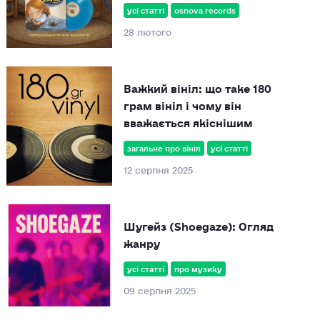
усі статті
osnova records
28 лютого
Важкий вініл: що таке 180
грам вініл і чому він
вважається якіснішим
загальне про вініл
усі статті
12 серпня 2025
Шугейз (Shoegaze): Огляд
жанру
усі статті
про музику
09 серпня 2025