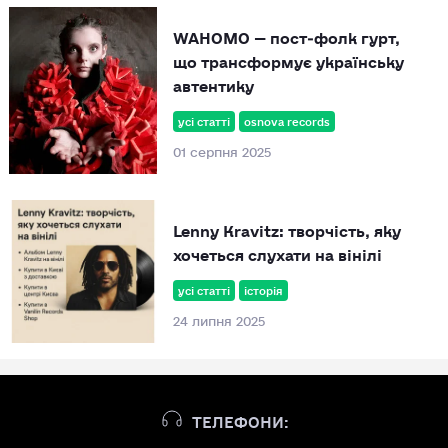
WAHOMO — пост‑фолк гурт,
що трансформує українську
автентику
усі статті
osnova records
01 серпня 2025
Lenny Kravitz: творчість, яку
хочеться слухати на вінілі
усі статті
історія
24 липня 2025
ТЕЛЕФОНИ: