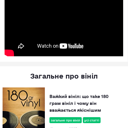
Загальне про вініл
Важкий вініл: що таке 180
грам вініл і чому він
вважається якіснішим
загальне про вініл
усі статті
12 серпня 2025