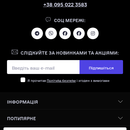
+38 095 022 3583
СОЦ МЕРЕЖІ:
СЛІДКУЙТЕ ЗА НОВИНКАМИ ТА АКЦІЯМИ:
Підпишіться
Я прочитав
Політика безпеки
і згоден з вимогами
ІНФОРМАЦІЯ
Бонусна програма
ПОПУЛЯРНЕ
Про нас
Доставка І оплата
Всі товари