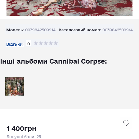
Модель:
0039842509914
Каталоговий номер:
0039842509914
0
Відгуки:
Інші альбоми Cannibal Corpse:
1 400грн
Бонусні бали: 25