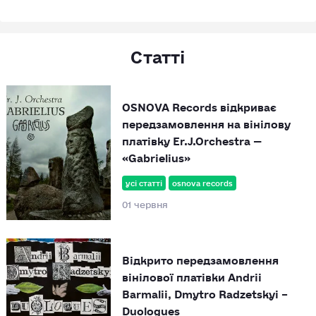
Статті
OSNOVA Records відкриває
передзамовлення на вінілову
платівку Er.J.Orchestra —
«Gabrielius»
усі статті
osnova records
01 червня
Відкрито передзамовлення
вінілової платівки Andrii
Barmalii, Dmytro Radzetskyi –
Duologues