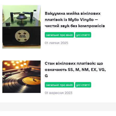
Вакуумна мийка вінілових
платівок із Myllo Vinyllo —
чистий звук без компромісів
загальне про вініл
усі статті
01 липня 2025
Стан вінілових платівок: що
означають SS, M, NM, EX, VG,
G
загальне про вініл
усі статті
01 вересня 2023