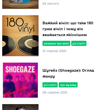
28 лютого
Важкий вініл: що таке 180
грам вініл і чому він
вважається якіснішим
загальне про вініл
усі статті
12 серпня 2025
Шугейз (Shoegaze): Огляд
жанру
усі статті
про музику
09 серпня 2025