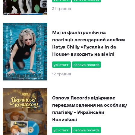
31 травня
Магія фолктроніки на
платівці: легендарний альбом
Katya Chilly «Русалки in da
House» виходить на вінілі
усі статті
osnova records
12 травня
Osnova Records відкриває
передзамовлення на особливу
платівку - Українськи
Колискові
усі статті
osnova records