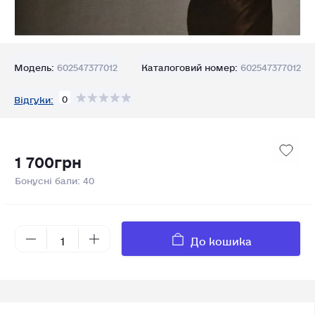
Модель:
602547377012
Каталоговий номер:
602547377012
0
Відгуки:
1 700грн
Бонусні бали: 40
До кошика