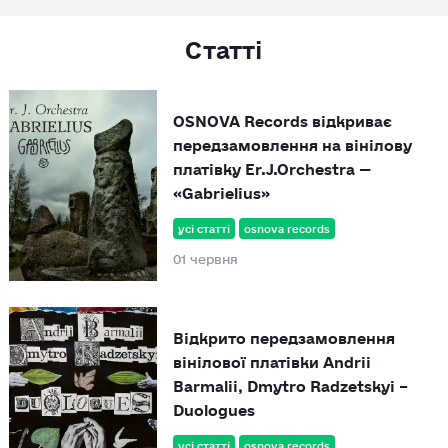
Статті
OSNOVA Records відкриває
передзамовлення на вінілову
платівку Er.J.Orchestra —
«Gabrielius»
усі статті
osnova records
01 червня
Відкрито передзамовлення
вінілової платівки Andrii
Barmalii, Dmytro Radzetskyi –
Duologues
усі статті
osnova records