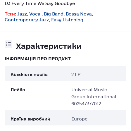
D3 Every Time We Say Goodbye
Теги:
Jazz
,
Vocal
,
Big Band
,
Bossa Nova
,
Contemporary Jazz
,
Easy Listening
Характеристики
ІНФОРМАЦІЯ ПРО ПРОДУКТ
Кількість носіїв
2 LP
Лейбл
Universal Music
Group International –
602547377012
Країна виробник
Europe