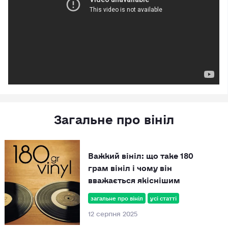
Загальне про вініл
Важкий вініл: що таке 180
грам вініл і чому він
вважається якіснішим
загальне про вініл
усі статті
12 серпня 2025