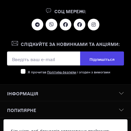
СОЦ МЕРЕЖІ:
СЛІДКУЙТЕ ЗА НОВИНКАМИ ТА АКЦІЯМИ:
Підпишіться
Я прочитав
Політика безпеки
і згоден з вимогами
ІНФОРМАЦІЯ
Бонусна програма
ПОПУЛЯРНЕ
Про нас
Доставка І оплата
Всі товари
КОНТАКТИ ТА АДРЕСА
Політика безпеки
Vanilin Records Service
Більшість веб-браузерів автоматично приймають