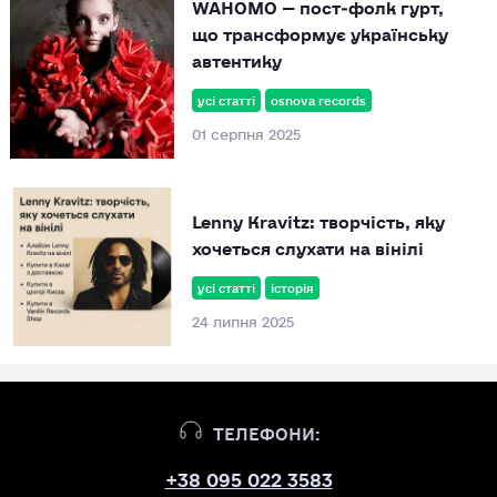
WAHOMO — пост‑фолк гурт,
що трансформує українську
автентику
усі статті
osnova records
01 серпня 2025
Lenny Kravitz: творчість, яку
хочеться слухати на вінілі
усі статті
історія
24 липня 2025
ТЕЛЕФОНИ:
+38 095 022 3583