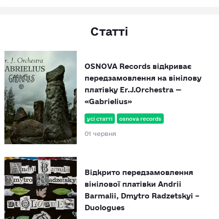
Статті
OSNOVA Records відкриває
передзамовлення на вінілову
платівку Er.J.Orchestra —
«Gabrielius»
усі статті
osnova records
01 червня
Відкрито передзамовлення
вінілової платівки Andrii
Barmalii, Dmytro Radzetskyi –
Duologues