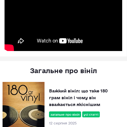
Загальне про вініл
Важкий вініл: що таке 180
грам вініл і чому він
вважається якіснішим
загальне про вініл
усі статті
12 серпня 2025