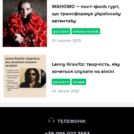
WAHOMO — пост‑фолк гурт,
що трансформує українську
автентику
усі статті
osnova records
01 серпня 2025
Lenny Kravitz: творчість, яку
хочеться слухати на вінілі
усі статті
історія
24 липня 2025
ТЕЛЕФОНИ:
+38 095 022 3583