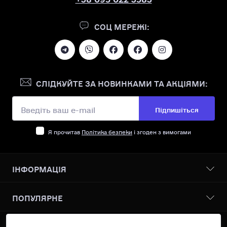
СОЦ МЕРЕЖІ:
СЛІДКУЙТЕ ЗА НОВИНКАМИ ТА АКЦІЯМИ:
Підпишіться
Я прочитав
Політика безпеки
і згоден з вимогами
ІНФОРМАЦІЯ
Бонусна програма
ПОПУЛЯРНЕ
Про нас
Доставка І оплата
Всі товари
КОНТАКТИ ТА АДРЕСА
Політика безпеки