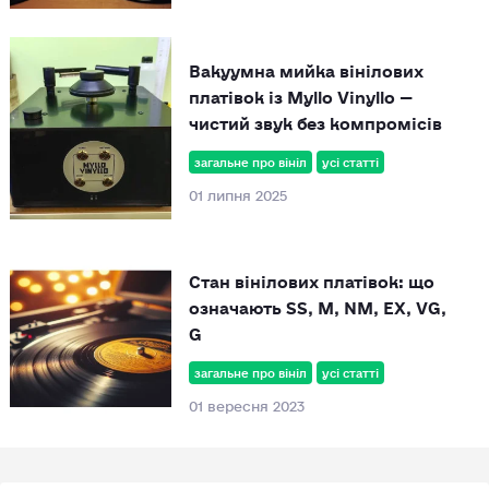
Вакуумна мийка вінілових
платівок із Myllo Vinyllo —
чистий звук без компромісів
загальне про вініл
усі статті
01 липня 2025
Стан вінілових платівок: що
означають SS, M, NM, EX, VG,
G
загальне про вініл
усі статті
01 вересня 2023