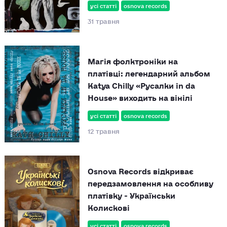
усі статті
osnova records
31 травня
Магія фолктроніки на
платівці: легендарний альбом
Katya Chilly «Русалки in da
House» виходить на вінілі
усі статті
osnova records
12 травня
Osnova Records відкриває
передзамовлення на особливу
платівку - Українськи
Колискові
усі статті
osnova records