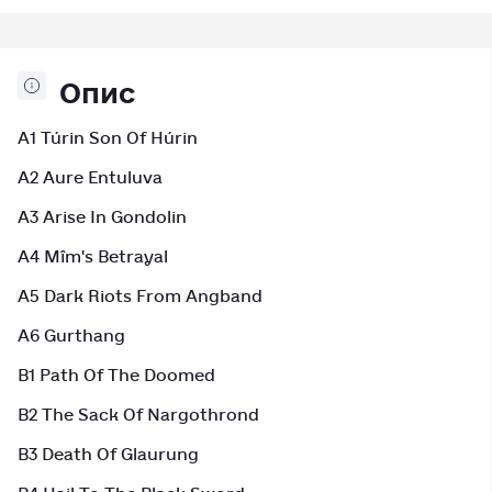
Опис
A1 Túrin Son Of Húrin
A2 Aure Entuluva
A3 Arise In Gondolin
A4 Mîm's Betrayal
A5 Dark Riots From Angband
A6 Gurthang
B1 Path Of The Doomed
B2 The Sack Of Nargothrond
B3 Death Of Glaurung
B4 Hail To The Black Sword