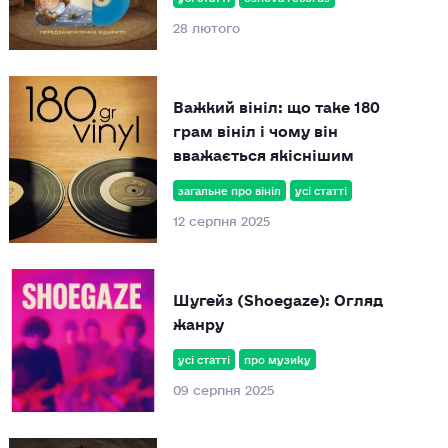
28 лютого
Важкий вініл: що таке 180
грам вініл і чому він
вважається якіснішим
загальне про вініл
усі статті
12 серпня 2025
Шугейз (Shoegaze): Огляд
жанру
усі статті
про музику
09 серпня 2025