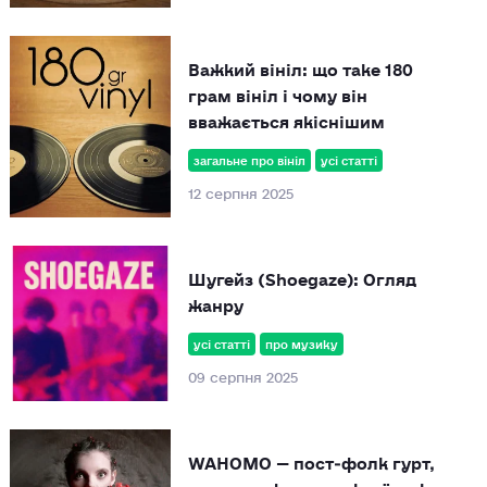
Важкий вініл: що таке 180
грам вініл і чому він
вважається якіснішим
загальне про вініл
усі статті
12 серпня 2025
Шугейз (Shoegaze): Огляд
жанру
усі статті
про музику
09 серпня 2025
WAHOMO — пост‑фолк гурт,
що трансформує українську