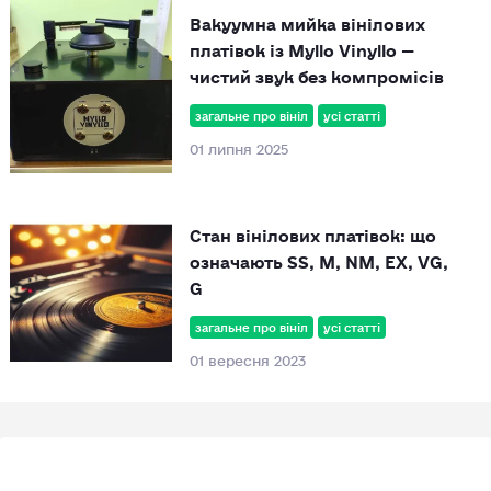
Вакуумна мийка вінілових
платівок із Myllo Vinyllo —
чистий звук без компромісів
загальне про вініл
усі статті
01 липня 2025
Стан вінілових платівок: що
означають SS, M, NM, EX, VG,
G
загальне про вініл
усі статті
01 вересня 2023