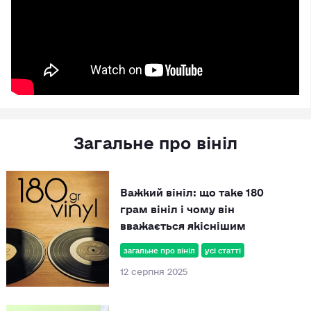
Загальне про вініл
Важкий вініл: що таке 180
грам вініл і чому він
вважається якіснішим
загальне про вініл
усі статті
12 серпня 2025