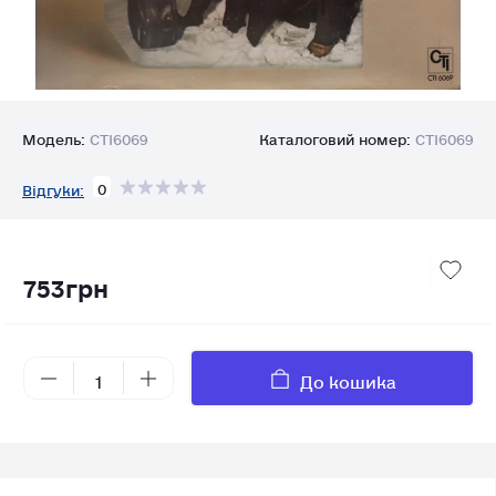
Модель:
CTI6069
Каталоговий номер:
CTI6069
0
Відгуки:
753грн
До кошика