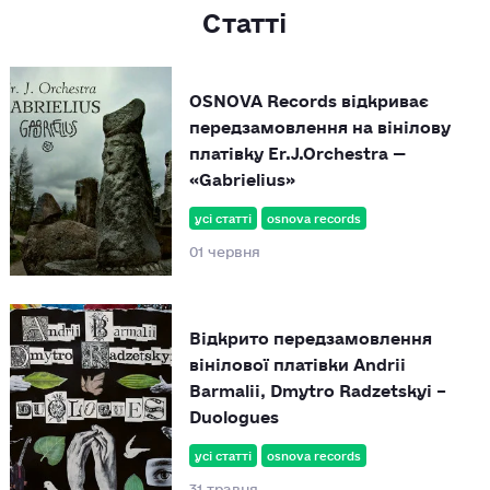
Статті
OSNOVA Records відкриває
передзамовлення на вінілову
платівку Er.J.Orchestra —
«Gabrielius»
усі статті
osnova records
01 червня
Відкрито передзамовлення
вінілової платівки Andrii
Barmalii, Dmytro Radzetskyi –
Duologues
усі статті
osnova records
31 травня