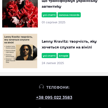
автентику
усі статті
osnova records
01 серпня 2025
Lenny Kravitz: творчість, яку
хочеться слухати на вінілі
усі статті
історія
24 липня 2025
ТЕЛЕФОНИ:
+38 095 022 3583