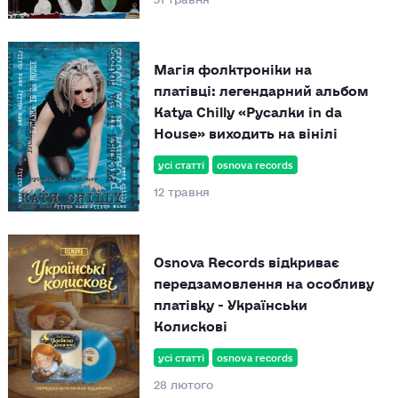
Магія фолктроніки на
платівці: легендарний альбом
Katya Chilly «Русалки in da
House» виходить на вінілі
усі статті
osnova records
12 травня
Osnova Records відкриває
передзамовлення на особливу
платівку - Українськи
Колискові
усі статті
osnova records
28 лютого