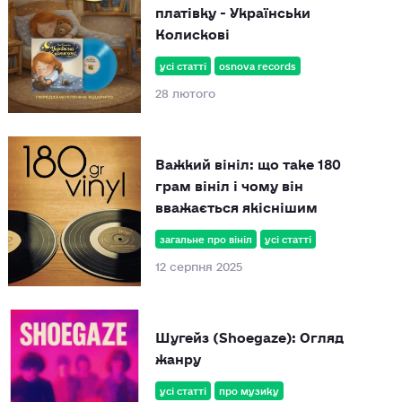
платівку - Українськи
Колискові
усі статті
osnova records
28 лютого
Важкий вініл: що таке 180
грам вініл і чому він
вважається якіснішим
загальне про вініл
усі статті
12 серпня 2025
Шугейз (Shoegaze): Огляд
жанру
усі статті
про музику