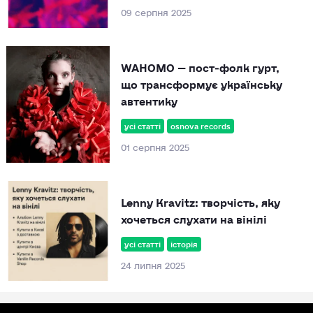
09 серпня 2025
WAHOMO — пост‑фолк гурт,
що трансформує українську
автентику
усі статті
osnova records
01 серпня 2025
Lenny Kravitz: творчість, яку
хочеться слухати на вінілі
усі статті
історія
24 липня 2025