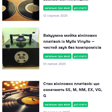
загальне про вініл
усі статті
12 серпня 2025
Вакуумна мийка вінілових
платівок із Myllo Vinyllo —
чистий звук без компромісів
загальне про вініл
усі статті
01 липня 2025
Стан вінілових платівок: що
означають SS, M, NM, EX, VG,
G
загальне про вініл
усі статті
01 вересня 2023