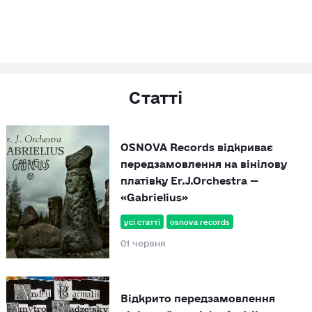
Статті
OSNOVA Records відкриває
передзамовлення на вінілову
платівку Er.J.Orchestra —
«Gabrielius»
усі статті
osnova records
01 червня
Відкрито передзамовлення