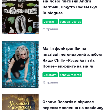
вінілової платівки Andrii
Barmalii, Dmytro Radzetskyi –
Duologues
усі статті
osnova records
31 травня
Магія фолктроніки на
платівці: легендарний альбом
Katya Chilly «Русалки in da
House» виходить на вінілі
усі статті
osnova records
12 травня
Osnova Records відкриває
передзамовлення на особливу