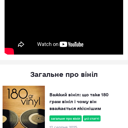
Загальне про вініл
Важкий вініл: що таке 180
грам вініл і чому він
вважається якіснішим
загальне про вініл
усі статті
12 серпня 2025