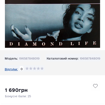
Модель:
196587848019
Каталоговий номер:
196587848019
0
Відгуки:
1 690грн
Бонусні бали: 25