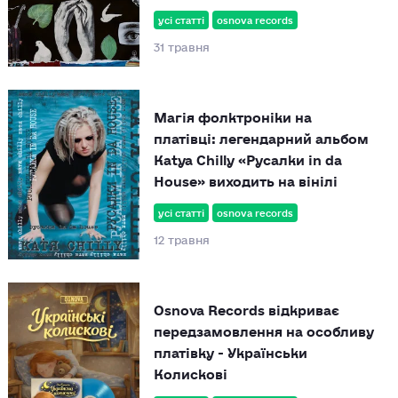
усі статті
osnova records
31 травня
Магія фолктроніки на
платівці: легендарний альбом
Katya Chilly «Русалки in da
House» виходить на вінілі
усі статті
osnova records
12 травня
Osnova Records відкриває
передзамовлення на особливу
платівку - Українськи
Колискові