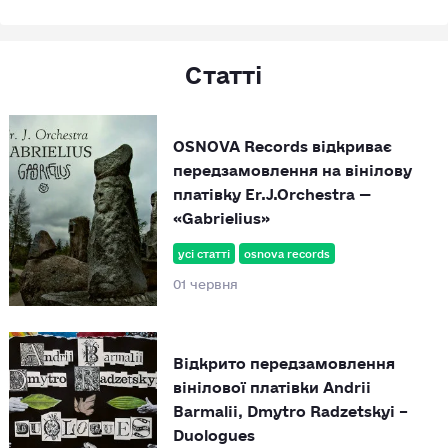
Статті
OSNOVA Records відкриває
передзамовлення на вінілову
платівку Er.J.Orchestra —
«Gabrielius»
усі статті
osnova records
01 червня
Відкрито передзамовлення
вінілової платівки Andrii
Barmalii, Dmytro Radzetskyi –
Duologues