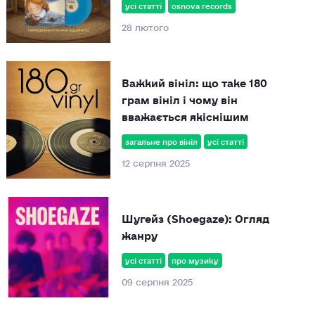
усі статті
osnova records
28 лютого
Важкий вініл: що таке 180
грам вініл і чому він
вважається якіснішим
загальне про вініл
усі статті
12 серпня 2025
Шугейз (Shoegaze): Огляд
жанру
усі статті
про музику
09 серпня 2025