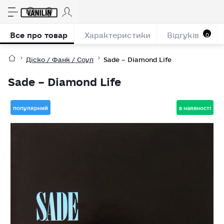
Все про товар
Характеристики
Відгуків
0
Діско / Фанк / Соул
Sade – Diamond Life
Sade – Diamond Life
популярний
в наявності