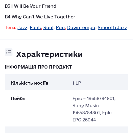
B3 I Will Be Your Friend
B4 Why Can't We Live Together
Теги:
Jazz
,
Funk
,
Soul
,
Pop
,
Downtempo
,
Smooth Jazz
Характеристики
ІНФОРМАЦІЯ ПРО ПРОДУКТ
Кількість носіїв
1 LP
Лейбл
Epic – 19658784801,
Sony Music –
19658784801, Epic –
EPC 26044