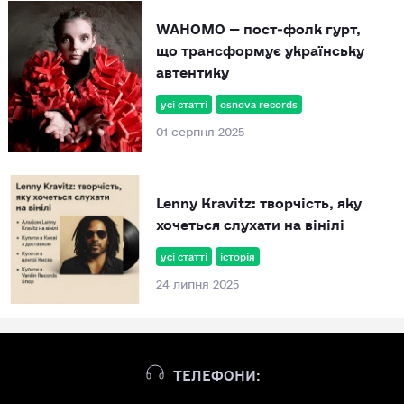
WAHOMO — пост‑фолк гурт,
що трансформує українську
автентику
усі статті
osnova records
01 серпня 2025
Lenny Kravitz: творчість, яку
хочеться слухати на вінілі
усі статті
історія
24 липня 2025
ТЕЛЕФОНИ: