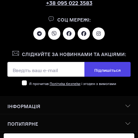
+38 095 022 3583
СОЦ МЕРЕЖІ:
СЛІДКУЙТЕ ЗА НОВИНКАМИ ТА АКЦІЯМИ:
Підпишіться
Я прочитав
Політика безпеки
і згоден з вимогами
ІНФОРМАЦІЯ
Бонусна програма
ПОПУЛЯРНЕ
Про нас
Доставка І оплата
Всі товари