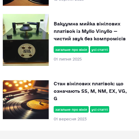
Вакуумна мийка вінілових
платівок із Myllo Vinyllo —
чистий звук без компромісів
загальне про вініл
усі статті
01 липня 2025
Стан вінілових платівок: що
означають SS, M, NM, EX, VG,
G
загальне про вініл
усі статті
01 вересня 2023