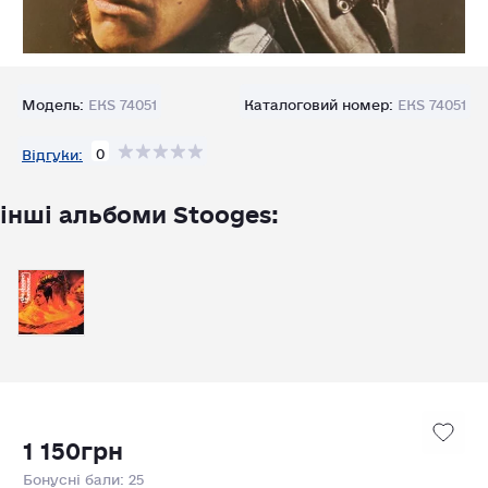
Модель:
EKS 74051
Каталоговий номер:
EKS 74051
0
Відгуки:
інші альбоми Stooges:
1 150грн
Бонусні бали: 25