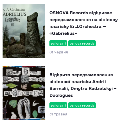
OSNOVA Records відкриває
передзамовлення на вінілову
платівку Er.J.Orchestra —
«Gabrielius»
усі статті
osnova records
01 червня
Відкрито передзамовлення
вінілової платівки Andrii
Barmalii, Dmytro Radzetskyi –
Duologues
усі статті
osnova records
31 травня