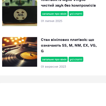
чистий звук без компромісів
загальне про вініл
усі статті
01 липня 2025
Стан вінілових платівок: що
означають SS, M, NM, EX, VG,
G
загальне про вініл
усі статті
01 вересня 2023