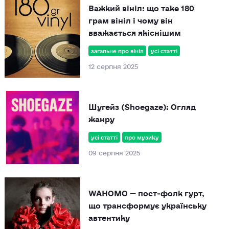
Важкий вініл: що таке 180
грам вініл і чому він
вважається якіснішим
загальне про вініл
усі статті
12 серпня 2025
Шугейз (Shoegaze): Огляд
жанру
усі статті
про музику
09 серпня 2025
WAHOMO — пост‑фолк гурт,
що трансформує українську
автентику