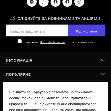
СЛІДКУЙТЕ ЗА НОВИНКАМИ ТА АКЦІЯМИ:
Підпишіться
Я прочитав
Політика безпеки
і згоден з вимогами
ІНФОРМАЦІЯ
Бонусна програма
ПОПУЛЯРНЕ
Про нас
Доставка І оплата
Всі товари
КОНТАКТИ ТА АДРЕСА
Політика безпеки
Vanilin Records Service
Більшість веб-браузерів автоматично приймають
Умови згоди
Сучасний поп
cookie-файли, але ви можете налаштувати ваш
Україна, м.Київ вул. Рейтарська 31/16 оф 10
Повернення
МЕСЕНДЖЕРИ
OSNOVA Records
браузер так, щоб відхиляти їх або сповіщувати вас
Контакти
support@vanilin-records.com
про їхнє використання. Зверніть увагу, що відмова