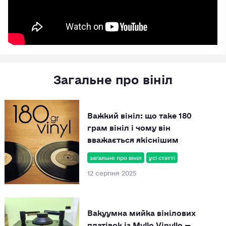
Загальне про вініл
Важкий вініл: що таке 180
грам вініл і чому він
вважається якіснішим
загальне про вініл
усі статті
12 серпня 2025
Вакуумна мийка вінілових
платівок із Myllo Vinyllo —