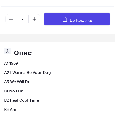
До кошика
Опис
A1 1969
A2 I Wanna Be Your Dog
A3 We Will Fall
B1 No Fun
B2 Real Cool Time
B3 Ann