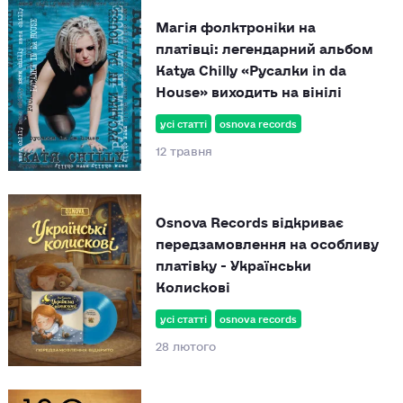
Магія фолктроніки на
платівці: легендарний альбом
Katya Chilly «Русалки in da
House» виходить на вінілі
усі статті
osnova records
12 травня
Osnova Records відкриває
передзамовлення на особливу
платівку - Українськи
Колискові
усі статті
osnova records
28 лютого