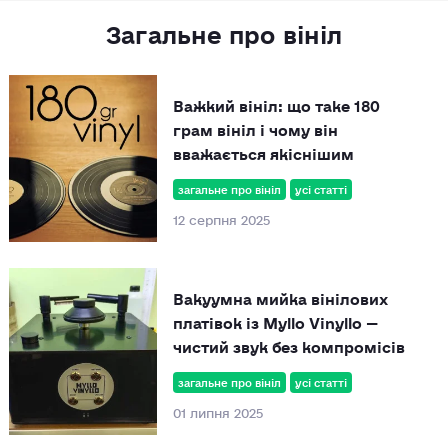
Загальне про вініл
Важкий вініл: що таке 180
грам вініл і чому він
вважається якіснішим
загальне про вініл
усі статті
12 серпня 2025
Вакуумна мийка вінілових
платівок із Myllo Vinyllo —
чистий звук без компромісів
загальне про вініл
усі статті
01 липня 2025