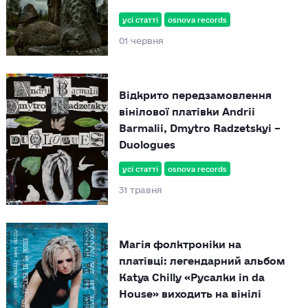
усі статті
osnova records
01 червня
Відкрито передзамовлення
вінілової платівки Andrii
Barmalii, Dmytro Radzetskyi –
Duologues
усі статті
osnova records
31 травня
Магія фолктроніки на
платівці: легендарний альбом
Katya Chilly «Русалки in da
House» виходить на вінілі