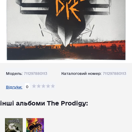
Модель:
711297880113
Каталоговий номер:
711297880113
0
Відгуки:
інші альбоми The Prodigy: