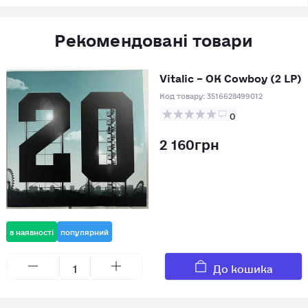
Рекомендовані товари
Vitalic – OK Cowboy (2 LP)
Код товару:
3516628499012
0
2 160грн
в наявності
популярний
До кошика