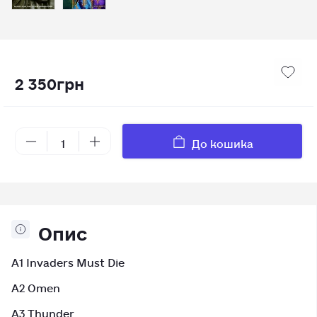
2 350грн
До кошика
Опис
A1 Invaders Must Die
A2 Omen
A3 Thunder