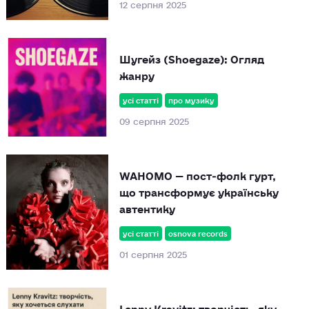
12 серпня 2025
Шугейз (Shoegaze): Огляд
жанру
усі статті
про музику
09 серпня 2025
WAHOMO — пост‑фолк гурт,
що трансформує українську
автентику
усі статті
osnova records
01 серпня 2025
Lenny Kravitz: творчість, яку