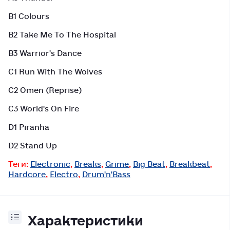
B1 Colours
B2 Take Me To The Hospital
B3 Warrior's Dance
C1 Run With The Wolves
C2 Omen (Reprise)
C3 World's On Fire
D1 Piranha
D2 Stand Up
Теги:
Electronic
,
Breaks
,
Grime
,
Big Beat
,
Breakbeat
,
Hardcore
,
Electro
,
Drum'n'Bass
Характеристики