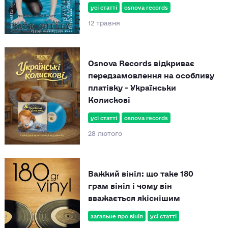
усі статті
osnova records
12 травня
Osnova Records відкриває
передзамовлення на особливу
платівку - Українськи
Колискові
усі статті
osnova records
28 лютого
Важкий вініл: що таке 180
грам вініл і чому він
вважається якіснішим
загальне про вініл
усі статті