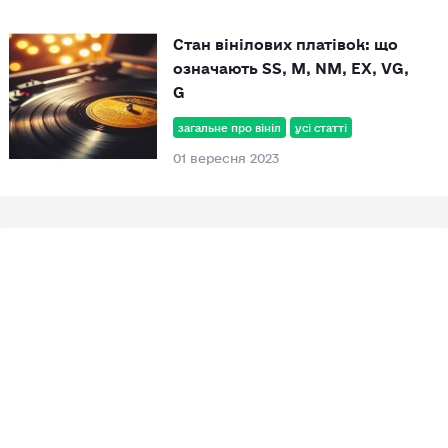
Стан вінілових платівок: що
означають SS, M, NM, EX, VG,
G
загальне про вініл
усі статті
01 вересня 2023