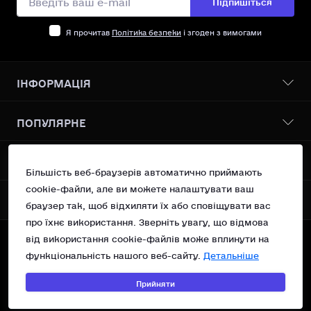
Я прочитав
Політика безпеки
і згоден з вимогами
ІНФОРМАЦІЯ
Бонусна програма
ПОПУЛЯРНЕ
Про нас
Доставка І оплата
Всі товари
КОНТАКТИ ТА АДРЕСА
Політика безпеки
Vanilin Records Service
Більшість веб-браузерів автоматично приймають
Умови згоди
Сучасний поп
cookie-файли, але ви можете налаштувати ваш
Україна, м.Київ вул. Рейтарська 31/16 оф 10
Повернення
МЕСЕНДЖЕРИ
OSNOVA Records
браузер так, щоб відхиляти їх або сповіщувати вас
Контакти
support@vanilin-records.com
про їхнє використання. Зверніть увагу, що відмова
Telegram
Зворотній зв’язок
від використання cookie-файлів може вплинути на
Вт - Нд 13:00 - 19:00
Карта сайту
Viber
©Vanilin Records Shop, 2023—2026.
Пн - Вихідний
функціональність нашого веб-сайту.
Детальніше
Акції
Technical support of
Прийняти
©WEB HAVEN
&
©Webvizitka