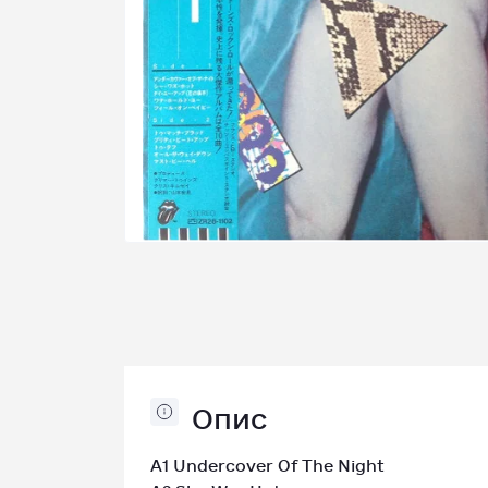
Опис
A1 Undercover Of The Night
A2 She Was Hot