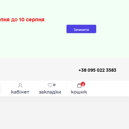
рпня
до
10 серпня
Зачинити
+38 095 022 3583
0
0
кабінет
закладки
кошик