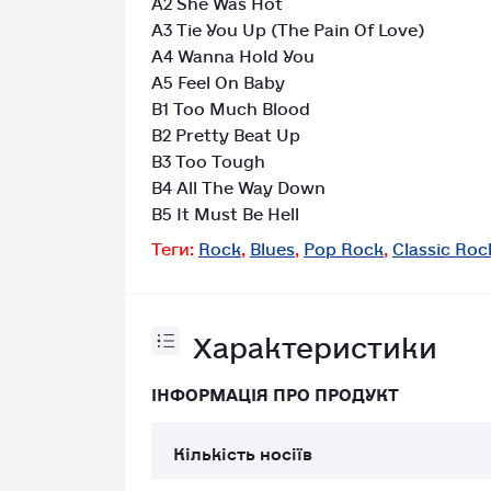
A3 Tie You Up (The Pain Of Love)
A4 Wanna Hold You
A5 Feel On Baby
B1 Too Much Blood
B2 Pretty Beat Up
B3 Too Tough
B4 All The Way Down
B5 It Must Be Hell
Теги:
Rock
,
Blues
,
Pop Rock
,
Classic Roc
Характеристики
ІНФОРМАЦІЯ ПРО ПРОДУКТ
Кількість носіїв