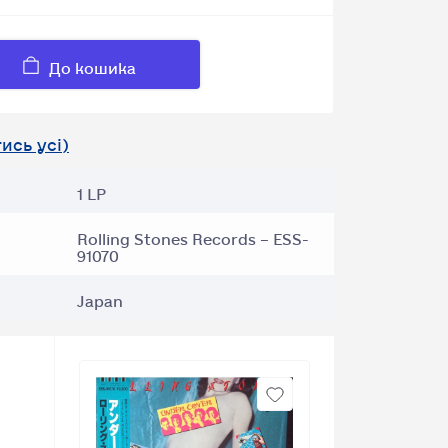
До кошика
ись усі)
1 LP
Rolling Stones Records – ESS-
91070
Japan