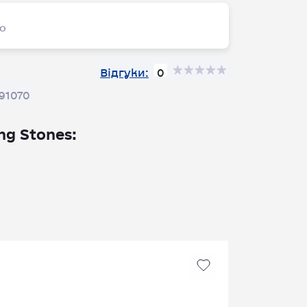
ео
0
Відгуки:
91070
ng Stones: