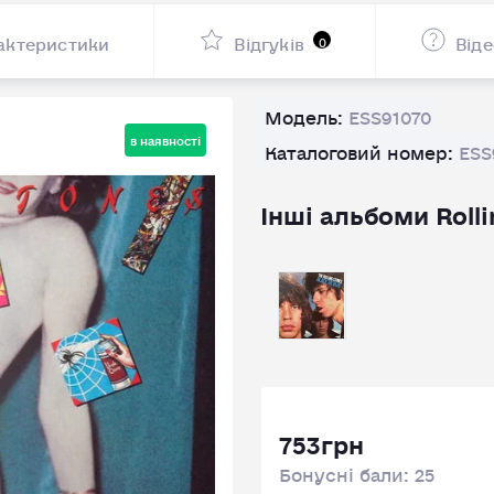
актеристики
Відгуків
Від
0
Модель:
ESS91070
в наявності
Каталоговий номер:
ESS
Інші альбоми Rolli
753грн
Бонусні бали: 25