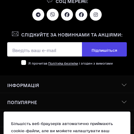
СОЦ МЕРЕЖІ:
СЛІДКУЙТЕ ЗА НОВИНКАМИ ТА АКЦІЯМИ:
Підпишіться
Я прочитав
Політика безпеки
і згоден з вимогами
ІНФОРМАЦІЯ
Бонусна програма
ПОПУЛЯРНЕ
Про нас
Доставка І оплата
Всі товари
КОНТАКТИ ТА АДРЕСА
Політика безпеки
Vanilin Records Service
Більшість веб-браузерів автоматично приймають
Умови згоди
Сучасний поп
cookie-файли, але ви можете налаштувати ваш
Україна, м.Київ вул. Рейтарська 31/16 оф 10
Повернення