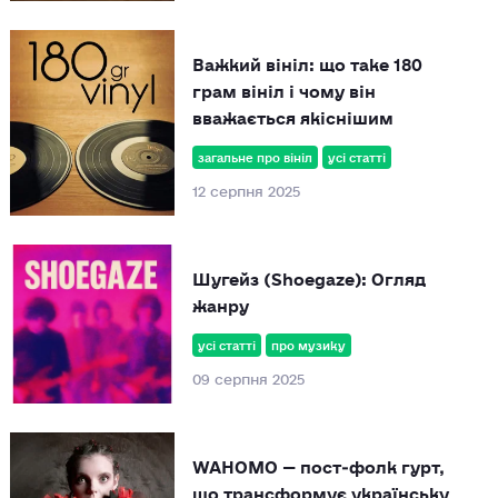
Важкий вініл: що таке 180
грам вініл і чому він
вважається якіснішим
загальне про вініл
усі статті
12 серпня 2025
Шугейз (Shoegaze): Огляд
жанру
усі статті
про музику
09 серпня 2025
WAHOMO — пост‑фолк гурт,
що трансформує українську