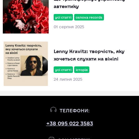
автентику
усі статті
osnova records
01 серпня 2025
Lenny Kravitz: творчість, яку
хочеться слухати на вінілі
усі статті
історія
24 липня 2025
ТЕЛЕФОНИ:
+38 095 022 3583