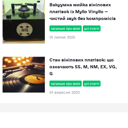
Вакуумна мийка вінілових
платівок із Myllo Vinyllo —
чистий звук без компромісів
загальне про вініл
усі статті
01 липня 2025
Стан вінілових платівок: що
означають SS, M, NM, EX, VG,
G
загальне про вініл
усі статті
01 вересня 2023