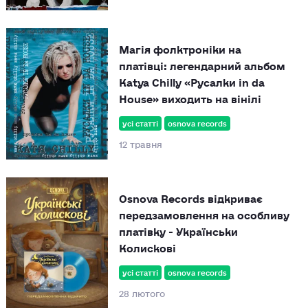
Магія фолктроніки на
платівці: легендарний альбом
Katya Chilly «Русалки in da
House» виходить на вінілі
усі статті
osnova records
12 травня
Osnova Records відкриває
передзамовлення на особливу
платівку - Українськи
Колискові
усі статті
osnova records
28 лютого