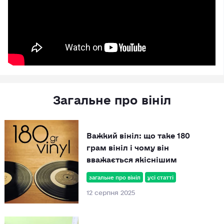
Загальне про вініл
Важкий вініл: що таке 180
грам вініл і чому він
вважається якіснішим
загальне про вініл
усі статті
12 серпня 2025