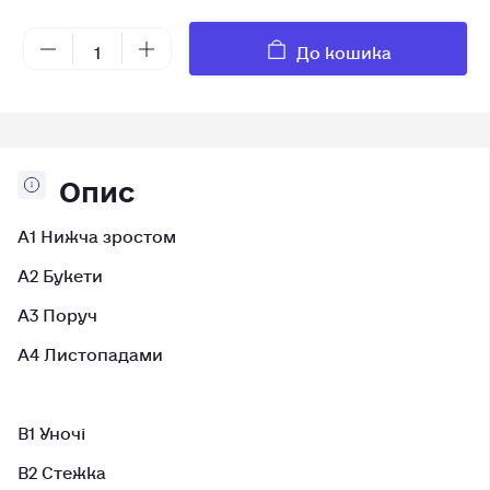
До кошика
Опис
A1 Нижча зростом
A2 Букети
A3 Поруч
A4 Листопадами
B1 Уночі
B2 Стежка