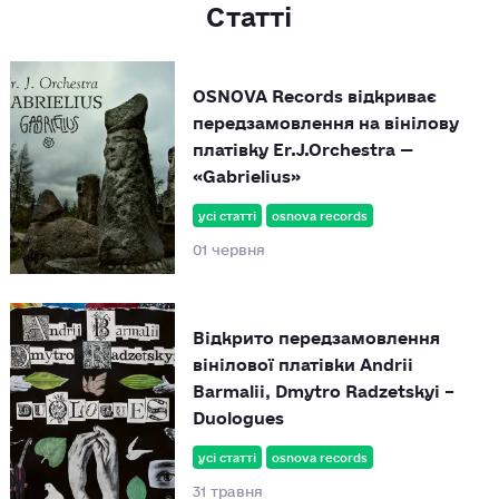
Статті
OSNOVA Records відкриває
передзамовлення на вінілову
платівку Er.J.Orchestra —
«Gabrielius»
усі статті
osnova records
01 червня
Відкрито передзамовлення
вінілової платівки Andrii
Barmalii, Dmytro Radzetskyi –
Duologues
усі статті
osnova records
31 травня