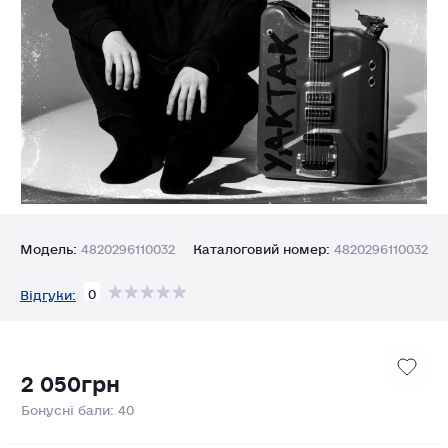
Модель:
4820296110032
Каталоговий номер:
4820296110032
0
Відгуки:
2 050грн
Бонусні бали: 40