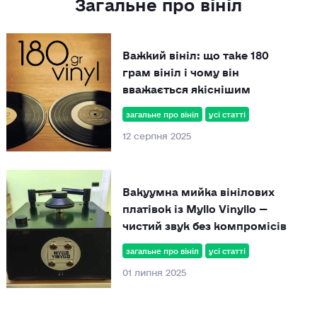
Загальне про вініл
Важкий вініл: що таке 180
грам вініл і чому він
вважається якіснішим
загальне про вініл
усі статті
12 серпня 2025
Вакуумна мийка вінілових
платівок із Myllo Vinyllo —
чистий звук без компромісів
загальне про вініл
усі статті
01 липня 2025