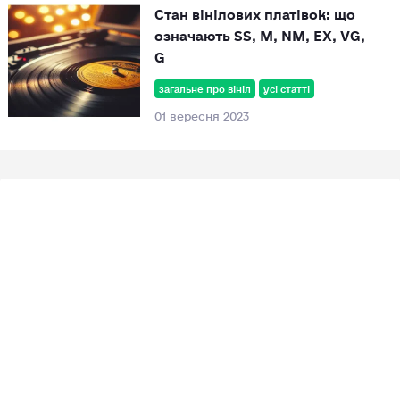
Стан вінілових платівок: що
означають SS, M, NM, EX, VG,
G
загальне про вініл
усі статті
01 вересня 2023