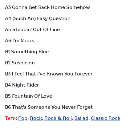
A3 Gonna Get Back Home Somehow
A4 (Such An) Easy Question
A5 Steppin' Out Of Line
A6 I'm Yours
B1 Something Blue
B2 Suspicion
B3 I Feel That I've Known You Forever
B4 Night Rider
B5 Fountain Of Love
B6 That's Someone You Never Forget
Теги:
Pop
,
Rock
,
Rock & Roll
,
Ballad
,
Classic Rock