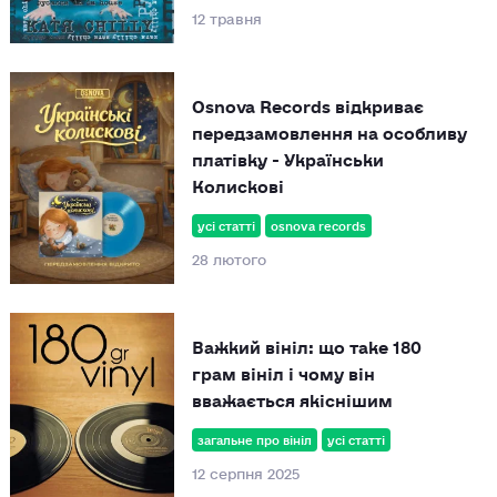
12 травня
Osnova Records відкриває
передзамовлення на особливу
платівку - Українськи
Колискові
усі статті
osnova records
28 лютого
Важкий вініл: що таке 180
грам вініл і чому він
вважається якіснішим
загальне про вініл
усі статті
12 серпня 2025