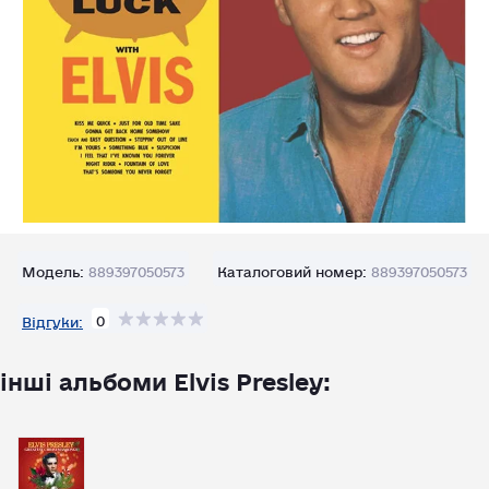
Модель:
889397050573
Каталоговий номер:
889397050573
0
Відгуки:
інші альбоми Elvis Presley: