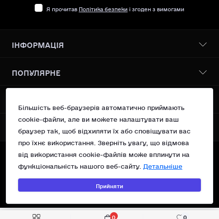
Я прочитав
Політика безпеки
і згоден з вимогами
ІНФОРМАЦІЯ
Бонусна програма
ПОПУЛЯРНЕ
Про нас
Доставка І оплата
Всі товари
КОНТАКТИ ТА АДРЕСА
Політика безпеки
Vanilin Records Service
Більшість веб-браузерів автоматично приймають
Умови згоди
Сучасний поп
cookie-файли, але ви можете налаштувати ваш
Україна, м.Київ вул. Рейтарська 31/16 оф 10
Повернення
МЕСЕНДЖЕРИ
OSNOVA Records
браузер так, щоб відхиляти їх або сповіщувати вас
Контакти
support@vanilin-records.com
про їхнє використання. Зверніть увагу, що відмова
Telegram
Зворотній зв’язок
від використання cookie-файлів може вплинути на
Вт - Нд 13:00 - 19:00
Карта сайту
Viber
©Vanilin Records Shop, 2023—2026.
Пн - Вихідний
функціональність нашого веб-сайту.
Детальніше
Акції
Technical support of
Прийняти
©WEB HAVEN
&
©Webvizitka
0
0