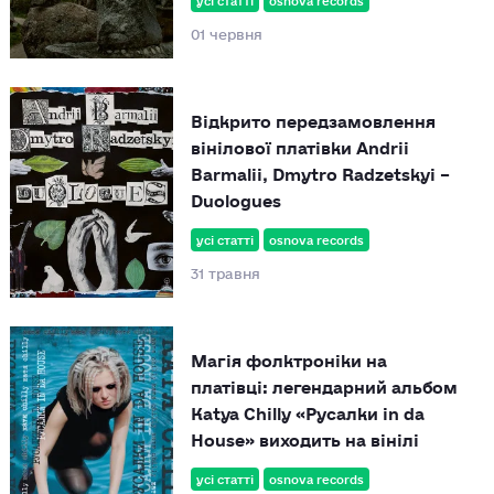
01 червня
Відкрито передзамовлення
вінілової платівки Andrii
Barmalii, Dmytro Radzetskyi –
Duologues
усі статті
osnova records
31 травня
Магія фолктроніки на
платівці: легендарний альбом
Katya Chilly «Русалки in da
House» виходить на вінілі
усі статті
osnova records