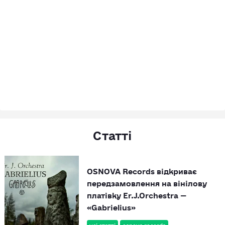
Статті
OSNOVA Records відкриває
передзамовлення на вінілову
платівку Er.J.Orchestra —
«Gabrielius»
усі статті
osnova records