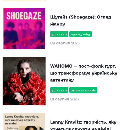
Шугейз (Shoegaze): Огляд
жанру
усі статті
про музику
09 серпня 2025
WAHOMO — пост‑фолк гурт,
що трансформує українську
автентику
усі статті
osnova records
01 серпня 2025
Lenny Kravitz: творчість, яку
хочеться слухати на вінілі