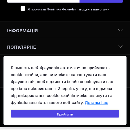
Я прочитав
Політика безпеки
і згоден з вимогами
ІНФОРМАЦІЯ
Бонусна програма
ПОПУЛЯРНЕ
Про нас
Доставка І оплата
Всі товари
КОНТАКТИ ТА АДРЕСА
Політика безпеки
Vanilin Records Service
Більшість веб-браузерів автоматично приймають
Умови згоди
Сучасний поп
cookie-файли, але ви можете налаштувати ваш
Україна, м.Київ вул. Рейтарська 31/16 оф 10
Повернення
МЕСЕНДЖЕРИ
OSNOVA Records
браузер так, щоб відхиляти їх або сповіщувати вас
Контакти
support@vanilin-records.com
про їхнє використання. Зверніть увагу, що відмова
Telegram
Зворотній зв’язок
від використання cookie-файлів може вплинути на
Вт - Нд 13:00 - 19:00
Карта сайту
Viber
©Vanilin Records Shop, 2023—2026.
Пн - Вихідний
функціональність нашого веб-сайту.
Детальніше
Акції
Technical support of
Прийняти
©WEB HAVEN
&
©Webvizitka