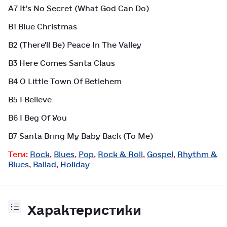
A7 It's No Secret (What God Can Do)
B1 Blue Christmas
B2 (There'll Be) Peace In The Valley
B3 Here Comes Santa Claus
B4 O Little Town Of Betlehem
B5 I Believe
B6 I Beg Of You
B7 Santa Bring My Baby Back (To Me)
Теги:
Rock
,
Blues
,
Pop
,
Rock & Roll
,
Gospel
,
Rhythm &
Blues
,
Ballad
,
Holiday
Характеристики