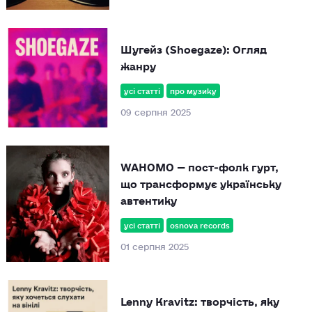
Шугейз (Shoegaze): Огляд
жанру
усі статті
про музику
09 серпня 2025
WAHOMO — пост‑фолк гурт,
що трансформує українську
автентику
усі статті
osnova records
01 серпня 2025
Lenny Kravitz: творчість, яку