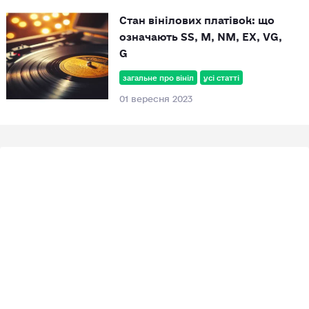
Стан вінілових платівок: що
означають SS, M, NM, EX, VG,
G
загальне про вініл
усі статті
01 вересня 2023