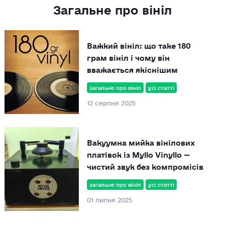
Загальне про вініл
Важкий вініл: що таке 180
грам вініл і чому він
вважається якіснішим
загальне про вініл
усі статті
12 серпня 2025
Вакуумна мийка вінілових
платівок із Myllo Vinyllo —
чистий звук без компромісів
загальне про вініл
усі статті
01 липня 2025