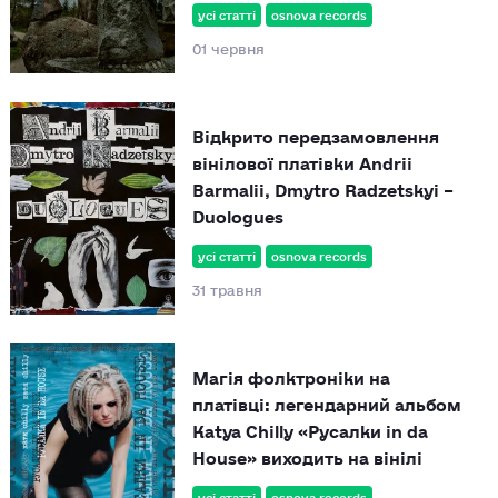
усі статті
osnova records
01 червня
Відкрито передзамовлення
вінілової платівки Andrii
Barmalii, Dmytro Radzetskyi –
Duologues
усі статті
osnova records
31 травня
Магія фолктроніки на
платівці: легендарний альбом
Katya Chilly «Русалки in da
House» виходить на вінілі
усі статті
osnova records