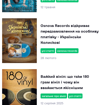
12 травня
Osnova Records відкриває
передзамовлення на особливу
платівку - Українськи
Колискові
усі статті
osnova records
28 лютого
Важкий вініл: що таке 180
грам вініл і чому він
вважається якіснішим
загальне про вініл
усі статті
12 серпня 2025